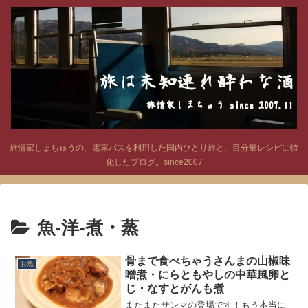
旅情家しまちゅうの、電車バスを利用した国内ひとり旅と、目分量レシピに特
化したブログ。since2007
魚‐洋‐煮・蒸
骨まで食べちゃうさんまの山椒味
お魚
噌煮・にらともやしの中華風卵と
じ・なすとがんも煮
またまたサンマの登場です！もう本当に