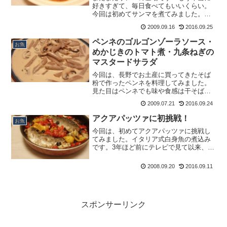
好きすぎて、毎日食べてもいいくらい。
今回は初めてサンマを煮てみました。
前々から圧力鍋で魚を煮ると、骨まで食
2009.09.16
2016.09.25
べられると聞いていたので、絶対やって
みようと思っていたひと品。今回は、骨
ペンネのゴルゴンゾーラソース・
お魚
まで食べちゃうサンマの山椒...
めかじきのトマト煮・九条ねぎの
マスタードサラダ
今回は、長野でお土産に買ってきたそば
粉で作ったペンネを料理してみました。
見た目はペンネでも味や食感は干そば。
面白いパスタでした。ペンネのゴルゴン
2009.07.21
2016.09.24
ゾーラソース、メカジキのトマト煮、九
条ねぎのマスタードサラダをご紹介。★
アクアパッツァに初挑戦！
お魚
ペンネのゴルゴンゾーラソ...
今回は、初めてアクアパッツァに挑戦し
てみました。イタリア式白身魚の煮込み
です。3年ほど前にテレビで見て以来、食
べてみたくて仕方がなかったのですが、
イタリアンのお店に行く機会もなく、食
2008.09.20
2016.09.11
べずじまいでした。そこで思い切って自
作してみることに。今回...
スポンサーリンク