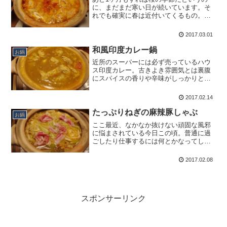
に、まだまだ寒い日が続いています。そ
れでも確実に春は近付いてくるもの。あ
と少しすれば、お鍋で楽できる季節も終
わってしまいます。そこでこの日も簡単
2017.03.01
適当鍋を。辛いものが食べたかったので
キムチ鍋にしましたが、い...
和風印度カレー鍋
お鍋
近所のスーパーには必ず売っているハウ
ス印度カレー。古きよき雰囲気とは裏腹
にスパイスの香りや辛味がしっかりと感
じられ、すっかりお気に入りのカレール
ーに。油っこくないのも好みで、カレー
2017.02.14
ライス以外にもシチューなどのお料理に
も活用しています。今回は...
たっぷりねぎの麻辣豚しゃぶ
お鍋
ここ最近、なかなか抜けない頑固な風邪
に悩まされている今日この頃。普通に過
ごしたり仕事するには何とかなってしま
うという微妙な感じもイラッときます。
これまで、風邪をひいても一気に悪くな
2017.02.08
ってさっと軽くなるというパターンが多
かったので、地味に長続き...
スポンサーリンク