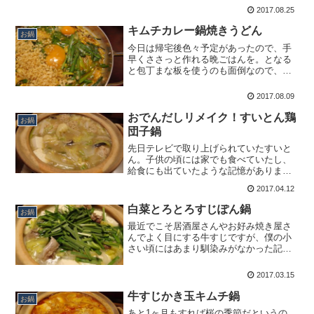
うときこそ意識して温かいものを食べる
2017.08.25
ようにしています。昨日は無性にキムチ
鍋が食べたくなり、さらにひとりご飯だ
キムチカレー鍋焼きうどん
お鍋
ったため、いつもは禁じ手...
今日は帰宅後色々予定があったので、手
早くささっと作れる晩ごはんを。となる
と包丁まな板を使うのも面倒なので、切
らずに済むものだけで徹底的に手抜きし
てやることに。ちょうど冷蔵庫に賞味期
2017.08.09
限の近い豆腐とキムチがあり、ご飯を炊
くのも面倒だったのでうど...
おでんだしリメイク！すいとん鶏
お鍋
団子鍋
先日テレビで取り上げられていたすいと
ん。子供の頃には家でも食べていたし、
給食にも出ていたような記憶がありま
す。あぁ懐かしいなぁ、美味しいんだよ
2017.04.12
なぁ、なんて思って見ていましたが、案
の定すいとんをよく食べるという北関東
白菜とろとろすじぽん鍋
お鍋
がバカにされる流れに。東京...
最近でこそ居酒屋さんやお好み焼き屋さ
んでよく目にする牛すじですが、僕の小
さい頃にはあまり馴染みがなかった記憶
が。スーパーでもそんなに見かけません
でした。もともと馴染みのない食材だっ
2017.03.15
たため、テレビで下ごしらえの大変さを
目にしたときにはかなり驚...
牛すじかき玉キムチ鍋
お鍋
あと1ヶ月もすれば桜の季節だというの