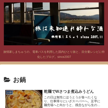
旅情家しまちゅうの、電車バスを利用した国内ひとり旅と、目分量レシピに特
化したブログ。since2007
お鍋
乾麺でWさつま煮込みうどん
お鍋
この日は無性にほうとうが食べたくな
り、仕事帰りにいざスーパーへ。足早に
麺売場へと向かうと、残念ながら生のほ