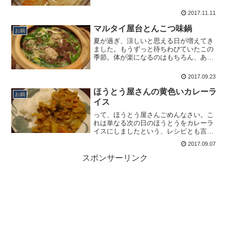
うとうは見当たらず。茹で麺のほうとう
は売っていましたが、それではあの独特
2017.11.11
なとろみが出ない。でもどろっとした煮
込み麺がどうしても食べたい...
マルタイ屋台とんこつ味鍋
お鍋
夏が過ぎ、涼しいと思える日が増えてき
ました。もうずっと待ちわびていたこの
季節。体が楽になるのはもちろん、あの
鉄板メニューに逃げられるのがとっても
嬉しいのです。その鉄板メニューという
2017.09.23
のは、もちろんお鍋。野菜を種類も量も
たっぷりと摂れるし、何よ...
ほうとう屋さんの黄色いカレーラ
お鍋
イス
って、ほうとう屋さんごめんなさい。こ
れは単なる次の日のほうとうをカレーラ
イスにしましたという、レシピとも言え
ないようなリメイク料理。でも、でもな
2017.09.07
んです。おそば屋さんのカレーって独特
で美味しいでしょ？それはルーではなく
スポンサーリンク
粉でとろみづけし、ベース...