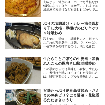
去年から、近所のスーパーでも手軽なお
値段になってきた、海老芋。これまでは
居酒屋で素揚げなどを楽しむばかりでし
たが、家でも気軽に使えるようになりま
した。これまでも、煮物や揚げ焼きなど
和風の味付けで楽しんできましたが、そ
ぶりの塩麹漬け・カレー南蛮風切
のねっとりとした美味しさ...
お魚
り干し大根・厚揚げのピリ辛ケチ
ャ味噌炒め
和え物に、漬物に、調味料にと、何でも
ござれの万能選手、塩麹。でもやっぱり
一番本領を発揮するのは、漬け込みに使
ったときだと思っています。この日も、
天然の立派なぶりの切り身が売っていた
ので、早速買って塩麹に漬け込んでみる
生たらことごぼうの生姜煮・加賀
お肉
ことに。ぶりは結構臭みが...
れんこんの豚巻き山椒味噌炒め
この季節ならでは美味しい食材、生たら
こ。煮付けた時のほろほろした美味しさ
は、説明不要のシンプルな美味しさ。僕
の大好きな食材です。この日も、美味し
そうな生のスケトウダラの子っこが安く
売っていたのでゲット。何と一緒に煮付
旨味たっぷり納豆高菜炒め・さん
けようかと考えましたが、...
お魚
まの刺身ピリ辛ごま醤油・花椒香
るたたききゅうり