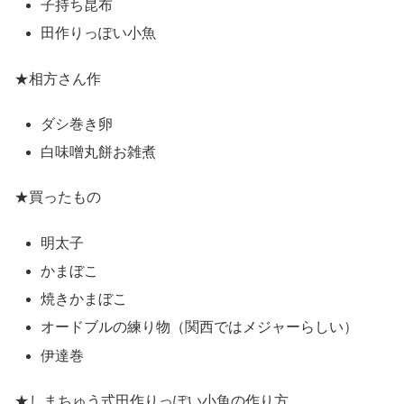
子持ち昆布
田作りっぽい小魚
★相方さん作
ダシ巻き卵
白味噌丸餅お雑煮
★買ったもの
明太子
かまぼこ
焼きかまぼこ
オードブルの練り物（関西ではメジャーらしい）
伊達巻
★しまちゅう式田作りっぽい小魚の作り方