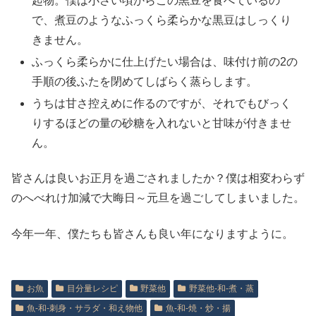
起物。僕は小さい頃からこの黒豆を食べているの
で、煮豆のようなふっくら柔らかな黒豆はしっくり
きません。
ふっくら柔らかに仕上げたい場合は、味付け前の2の
手順の後ふたを閉めてしばらく蒸らします。
うちは甘さ控えめに作るのですが、それでもびっく
りするほどの量の砂糖を入れないと甘味が付きませ
ん。
皆さんは良いお正月を過ごされましたか？僕は相変わらず
のへべれけ加減で大晦日～元旦を過ごしてしまいました。
今年一年、僕たちも皆さんも良い年になりますように。
お魚
目分量レシピ
野菜他
野菜他‐和‐煮・蒸
魚‐和‐刺身・サラダ・和え物他
魚‐和‐焼・炒・揚