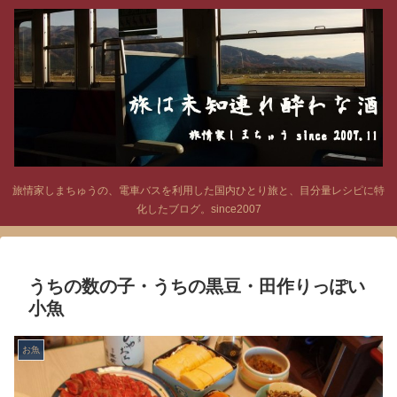
旅情家しまちゅうの、電車バスを利用した国内ひとり旅と、目分量レシピに特
化したブログ。since2007
うちの数の子・うちの黒豆・田作りっぽい
小魚
お魚