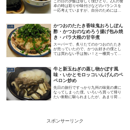
この日の夕飯は珍しく僕ひとり。2人の食
卓の時は彩りや味付けなどのバランスを
一応考えていますが、自分のためにはそ
んなことしたくない！という面倒臭がり
やなのです。なので、今回の3品は、絵面
は茶色いし、ごま油風味ばっかりだし、
かつおのたたき香味鬼おろしぽん
お肉
とあまりバランスは良...
酢・かつおのなめろう揚げ包み焼
き・バラ大根の甘辛煮
スーパーで、炙りたてのかつおのたたき
が売っていたので、かつお好きの僕とし
ては買わない手は無い！と一柵買ってき
ました。普通にポン酢で食べるのもいい
のですが、ここ最近、梅雨なのに連日の
ように続く夏日にバテ気味なので、たっ
牛と新玉ねぎの蒸し物かぼす風
お肉
ぷりと薬味を入れてさっぱ...
味・いかとモロッコいんげんのペ
ペロン炒め
先日の旅行ですっかり九州の味覚の虜に
なってしまった僕。いろいろ買って帰り
たい衝動に駆られましたが、あまり荷物
が多くなってしまうと帰りの新幹線でう
んざり、なんてことになってしまうの
で、本当に使いたいものだけを厳選して
お土産に持って帰りました。...
スポンサーリンク