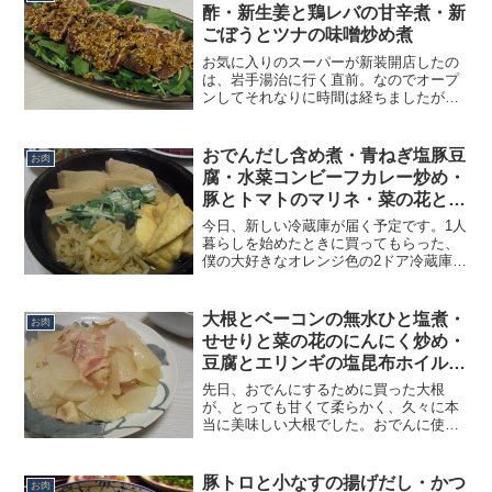
酢・新生姜と鶏レバの甘辛煮・新
ごぼうとツナの味噌炒め煮
お気に入りのスーパーが新装開店したの
は、岩手湯治に行く直前。なのでオープ
ンしてそれなりに時間は経ちましたが、
僕としてはやっと新しい店内に慣れてき
た今日この頃。以前と変わらない、い
や、品揃えが更に少し良くなり、明るい
おでんだし含め煮・青ねぎ塩豚豆
お肉
雰囲気も相まって今まで以上...
腐・水菜コンビーフカレー炒め・
豚とトマトのマリネ・菜の花と新
玉の和風ツナサラダ・トマトとハ
今日、新しい冷蔵庫が届く予定です。1人
ムのクリチサラダ
暮らしを始めたときに買ってもらった、
僕の大好きなオレンジ色の2ドア冷蔵庫。
新入社員から今まで、僕の暮らしを支え
てくれてきた、思い出の詰まった冷蔵
庫。それでもさすがに、2人分の食材を入
大根とベーコンの無水ひと塩煮・
お肉
れるには限界を感じて...
せせりと菜の花のにんにく炒め・
豆腐とエリンギの塩昆布ホイル焼
き
先日、おでんにするために買った大根
が、とっても甘くて柔らかく、久々に本
当に美味しい大根でした。おでんに使っ
た残りをどう料理しようかと考えていま
したが、あの美味しい大根ならきっとす
っごく美味しくなるはずと思い、大根の
豚トロと小なすの揚げだし・かつ
お肉