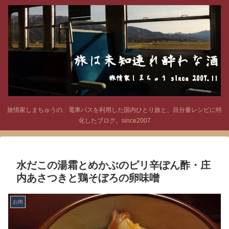
旅情家しまちゅうの、電車バスを利用した国内ひとり旅と、目分量レシピに特
化したブログ。since2007
水だこの湯霜とめかぶのピリ辛ぽん酢・庄
内あさつきと鶏そぼろの卵味噌
お肉