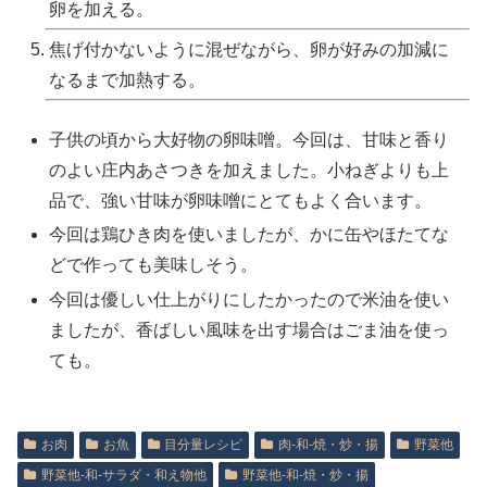
卵を加える。
焦げ付かないように混ぜながら、卵が好みの加減に
なるまで加熱する。
子供の頃から大好物の卵味噌。今回は、甘味と香り
のよい庄内あさつきを加えました。小ねぎよりも上
品で、強い甘味が卵味噌にとてもよく合います。
今回は鶏ひき肉を使いましたが、かに缶やほたてな
どで作っても美味しそう。
今回は優しい仕上がりにしたかったので米油を使い
ましたが、香ばしい風味を出す場合はごま油を使っ
ても。
お肉
お魚
目分量レシピ
肉‐和‐焼・炒・揚
野菜他
野菜他‐和‐サラダ・和え物他
野菜他‐和‐焼・炒・揚