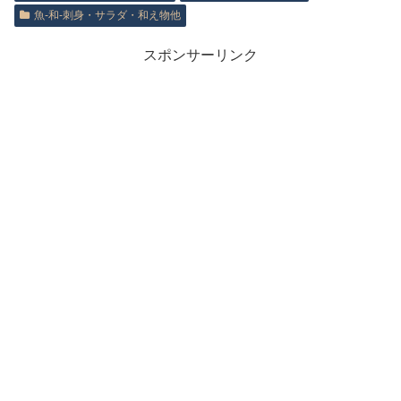
魚‐和‐刺身・サラダ・和え物他
スポンサーリンク