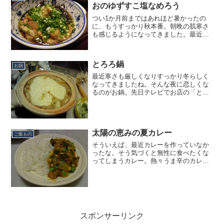
持つ水分のみで煮物にしてみ...
おのゆずすこ塩なめろう
つい1か月前まではあれほど暑かったの
に、もうすっかり秋本番。朝晩の肌寒さ
も感じるようになってきました。最近の
秋は昔より短くなってきている気がする
ので、今のうちに秋の味覚を楽しまない
と、あっという間に冬が来てしまいま
とろろ鍋
す。ということで、今回はな...
お鍋
最近寒さも厳しくなりすっかり冬らしく
なってきましたね。そんな夜に恋しくな
るのがお鍋。先日テレビでお店の「とろ
ろ鍋」をみて、早速まねしてみました。
鍋に水と昆布を入れてしばらく置き、火
にかけ沸騰前に昆布を取り出し、鰹節を
加えてしばらく煮てかつ...
太陽の恵みの夏カレー
ご飯もの
そういえば、最近カレーを作っていなか
ったな。そう気づくと無性に食べたくな
ってしまうカレー。熱々うま辛のカレー
を食べて汗をかけば、身体の中から元気
が湧いてくる気がします。今回はそんな
カレーに夏の大地の恵みをたっぷりと入
れました。ゴーヤのちょっ...
スポンサーリンク