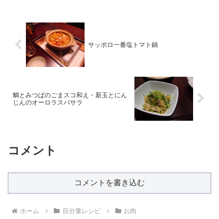
サッポロ一番塩トマト鍋
鯛とみつばのごまスコ和え・新玉とにん
じんのオーロラスパサラ
コメント
コメントを書き込む
ホーム
目分量レシピ
お肉