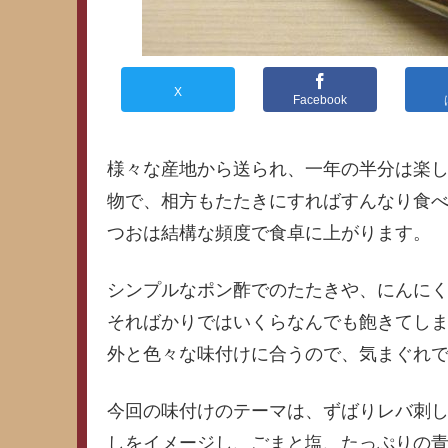
X
Facebook
様々な産地から送られ、一年の半分は楽
物で、相方もたたきにすればすんなり食
つおは結構な頻度で食卓に上がります。
シンプルなポン酢でのたたきや、にんに
そればかりではいくらなんでも飽きてし
外と色々な味付けに合うので、気まぐれ
今回の味付けのテーマは、ずばりレバ刺
しをイメージし、ごまと塩、たっぷりの