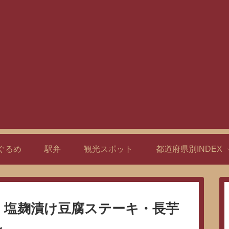
ぐるめ
駅弁
観光スポット
都道府県別INDEX
・塩麹漬け豆腐ステーキ・長芋
し