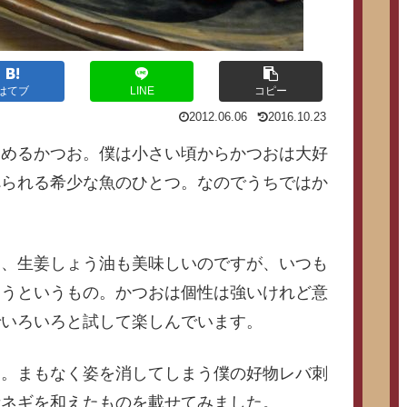
はてブ
LINE
コピー
2012.06.06
2016.10.23
しめるかつお。僕は小さい頃からかつおは大好
べられる希少な魚のひとつ。なのでうちではか
く、生姜しょう油も美味しいのですが、いつも
まうというもの。かつおは個性は強いけれど意
でいろいろと試して楽しんでいます。
し。まもなく姿を消してしまう僕の好物レバ刺
青ネギを和えたものを載せてみました。