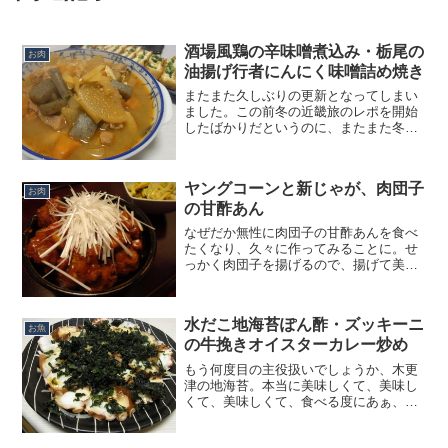
酒場風鶏の辛味噌煮込み・栃尾の
お肉
油揚げ行者にんにく味噌詰め焼き
またまた久しぶりの更新となってしまい
ました。この前冬の近畿旅のレポを開始
したばかりだというのに、またまた冬の
名残を求めて栃木、福島へと旅立ってい
ました。いやぁ、今回の旅も本当に良か
った。順次UPしていきたいとは思います
ヤングコーンと新じゃが、肉団子
が、何といっても更新の...
お肉
の甘酢あん
なぜだか無性に肉団子の甘酢あんを食べ
たくなり、久々に作ってみることに。せ
っかく肉団子を揚げるので、揚げて美味
しい野菜を一緒に合わせようとスーパー
の売り場をうろうろ。そこで見つけたの
が、丸々と太った新鮮なヤングコーン。
水だこ地海苔ぽん酢・ズッキーニ
あ、これだ！とピンときた...
お魚
の牛挽きオイスターカレー炒め
もう何度目の主役扱いでしょうか、木更
津の地海苔。本当に美味しくて、美味し
くて、美味しくて、食べる度にあぁ、美
味しい♪と幸せを噛み締めてしまいます。
こんな記事ばかり書いていると、なんだ