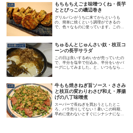
かステマやっているんじゃないかと思わ
もちもちえごま味噌つくね・長芋
れそうですが、別に僕は...
お肉
ととびっこの磯辺巻き
グリルパンがうちに来てからというも
の、簡単に焼くという調理ができるの
で、色々なものに使っています。この日
も、そんな適当焼き焼きおつまみ。何と
なく鶏つくねが食べたくなったので、お
つまみに丁度いいと思い作ることに。で
ちゅるんとじゅんさい奴・枝豆コ
も何かひと工夫してみたくなる...
目分量レシピ
ーンの長芋サラダ
この日は良いするめいかが売っていたの
で、半分を塩辛で仕込み、半分をいかバ
ーグにしてみました。と、いつもならい
かバーグから載せるところですが、初め
て作ったため叩き不足とつなぎ不足で思
いっきりバラバラに分解してしまい、到
牛もも焼きねぎ旨ソース・ささみ
底ブログに出せるような代...
お肉
と枝豆の変わりわさび和え・厚揚
げの八丁味噌煮
スーパーで長ねぎを買おうとしたとこ
ろ、バラ売りしてない！暑いこの時期、
早めに使わないとすぐにシナシナになっ
てしまうので、急遽長ねぎを活かしたメ
ニューにしてみました。今回ご紹介する
のは、牛モモ焼きねぎ旨ソース、ささみ
と枝豆の変わりわさび和え、...