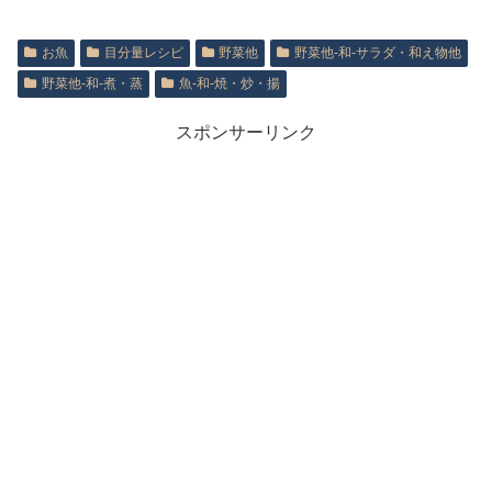
お魚
目分量レシピ
野菜他
野菜他‐和‐サラダ・和え物他
野菜他‐和‐煮・蒸
魚‐和‐焼・炒・揚
スポンサーリンク