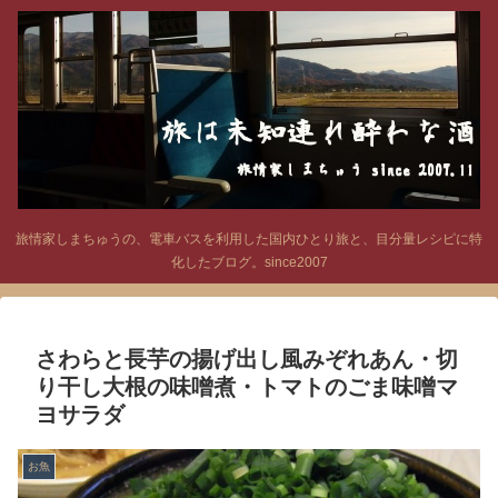
旅情家しまちゅうの、電車バスを利用した国内ひとり旅と、目分量レシピに特
化したブログ。since2007
さわらと長芋の揚げ出し風みぞれあん・切
り干し大根の味噌煮・トマトのごま味噌マ
ヨサラダ
お魚