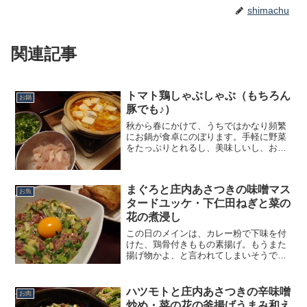
shimachu
関連記事
トマト鶏しゃぶしゃぶ（もちろん
お鍋
豚でも♪）
秋から春にかけて、うちではかなり頻繁
にお鍋が食卓にのぼります。手軽に野菜
をたっぷりとれるし、美味しいし、お酒
にも合うし。いいことずくめのお鍋なの
ですが、やっぱり心配なのがマンネリ
化。この日も無性に鶏のしゃぶしゃぶを
まぐろと庄内あさつきの味噌マス
食べたくなったのですが、い...
お魚
タードユッケ・下仁田ねぎと菜の
花の煮浸し
この日のメインは、カレー粉で下味を付
けた、鶏骨付きももの素揚げ。もうまた
揚げ物かよ、と言われてしまいそうで
す。本当にそう、また揚げ物なんです。
というのも、南部鉄鍋の油跳ねの無さも
さることながら、今回初めて買ったオイ
ハツモトと庄内あさつきの辛味噌
お肉
ルポットがとても使いやすく...
炒め・菜の花の釜揚げうまみ和え