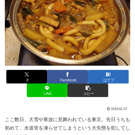
X
Facebook
はてブ
LINE
コピー
2018.01.27
ここ数日、大雪や寒波に見舞われている東京。先日うちも
初めて、水道管を凍らせてしまうという大失態を犯してし