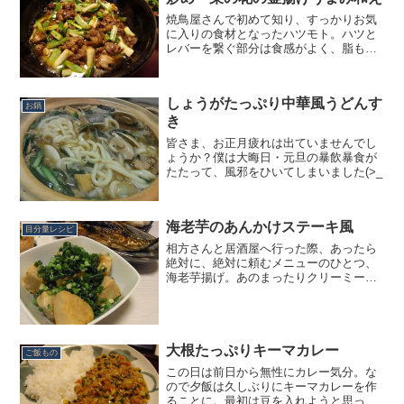
焼鳥屋さんで初めて知り、すっかりお気
に入りの食材となったハツモト。ハツと
レバーを繋ぐ部分は食感がよく、脂もつ
いていて旨味も濃い。さらにクセや臭み
が無いときたのだから、ある意味最強の
鳥もつの部位のひとつかもしれません。
しょうがたっぷり中華風うどんす
これまでお店でしか食べた...
お鍋
き
皆さま、お正月疲れは出ていませんでし
ょうか？僕は大晦日・元旦の暴飲暴食が
たたって、風邪をひいてしまいました(>_
海老芋のあんかけステーキ風
目分量レシピ
相方さんと居酒屋へ行った際、あったら
絶対に、絶対に頼むメニューのひとつ、
海老芋揚げ。あのまったりクリーミー
な、まるでクリームコロッケのような独
特の美味しさには心底惚れてしまってい
ます。ですが最近は、家飲みばかりして
いる僕ら。ほとんど居酒屋に...
大根たっぷりキーマカレー
ご飯もの
この日は前日から無性にカレー気分。な
ので夕飯は久しぶりにキーマカレーを作
ることに。最初は豆を入れようと思って