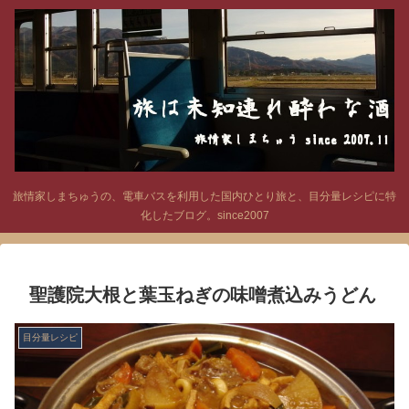
旅情家しまちゅうの、電車バスを利用した国内ひとり旅と、目分量レシピに特
化したブログ。since2007
聖護院大根と葉玉ねぎの味噌煮込みうどん
目分量レシピ