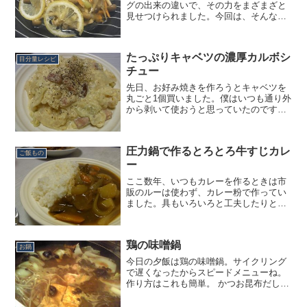
グの出来の違いで、その力をまざまざと
見せつけられました。今回は、そんな鉄
フライパンに切り替え後第2弾の料理。鉄
フライパンで焼くと、素材の中心までし
っかりと熱が入るためか、料理がなかな
たっぷりキャベツの濃厚カルボシ
か冷めないという嬉しい...
目分量レシピ
チュー
先日、お好み焼きを作ろうとキャベツを
丸ごと1個買いました。僕はいつも通り外
から剥いて使おうと思っていたのです
が、相方さんが外の葉っぱばっかりじゃ
嫌だ、半分に切って使おうとどうしても
言うので、渋々了承することに。だって
圧力鍋で作るとろとろ牛すじカレ
さ、半分に切っちゃうと切...
ご飯もの
ー
ここ数年、いつもカレーを作るときは市
販のルーは使わず、カレー粉で作ってい
ました。具もいろいろと工夫したりと、
試行錯誤を繰り返していました。先日、
スーパーへ買い物に2人で行ったところ、
何食べたい？の僕の問いに、「カレー。
鶏の味噌鍋
牛すじのカレーが食べた...
お鍋
今日の夕飯は鶏の味噌鍋。サイクリング
で遅くなったからスピードメニューね。
作り方はこれも簡単。 かつお昆布だしを
とる。 大根・人参は厚めの半月切り、豆
腐・たまねぎは一口大に切る。 葛切りは