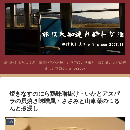
旅情家しまちゅうの、電車バスを利用した国内ひとり旅と、目分量レシピに特
化したブログ。since2007
焼きなすのにら鶏味噌掛け・いかとアスパ
ラの貝焼き味噌風・ささみと山東菜のつる
んと煮浸し
お肉