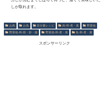
しが取れます。
お肉
お魚
目分量レシピ
肉‐和‐煮・蒸
野菜他
野菜他‐和‐焼・炒・揚
野菜他‐和‐煮・蒸
魚‐和‐煮・蒸
スポンサーリンク