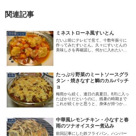
関連記事
ミネストローネ風すいとん
目分量レシピ
だいぶ前にテレビで見て、十数年振りに
作ってみたすいとん。久々にすいとんの
美味しさを再確認し、何かに入れたいな
ぁと常々考えていました。そしてやって
きた、煮込みの美味しい涼しい季節。そ
こで今回は、野菜たっぷりのミネストロ
ーネ風のスープにすいとん...
たっぷり野菜のミートソースグラ
お魚
タン・焼きなすと鯛のカルパッチ
ョ
梅雨から続く、連日の真夏日。8月に入っ
たばかりだというのに、残暑の時期まで
これが続くかと思うと、身体が持つか不
安になってしまいます。こんなに暑い
と、外食も家でのご飯も、ついつい冷た
いメニューに目がいってしまいがち。そ
中華風レモンチキン・小なすと春
お肉
れでも夏バテだけは避けた...
雨のツナオイスター煮込み
前回記事にした鉄フライパン。ハンバー