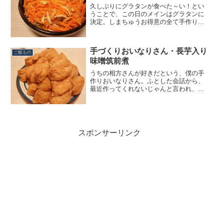
久しぶりにグラタンが食べた～い！とい
うことで、この日のメインはグラタンに
決定。しまちゅうお得意の全て手作りの
グラタン。作り方はこちら！グラタンに
はバゲットと赤ワインがお決まりなの
で、それに合う前菜を作ってみました。
手づくりおいなりさん・長芋入り
今回ご紹介するのは、カレー...
ご飯もの
味噌筑前煮
うちの相方さんが好きだという、僕の手
作りおいなりさん。ふとした会話から、
最近作ってくれないじゃんと言われ、リ
クエストに応えて久々に作ることにしま
した。おいなりさんは簡単・安上がりな
のに立派に見えて、ありがたいメニュー
です。今回は、手作りおい...
スポンサーリンク