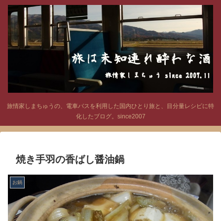
旅情家しまちゅうの、電車バスを利用した国内ひとり旅と、目分量レシピに特
化したブログ。since2007
焼き手羽の香ばし醤油鍋
お鍋