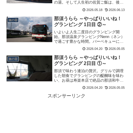
の湯。そして人生初の佐賀ご飯は、後楽
園で生玉子入りラーメンを。これまで出
2026.05.18
2026.06.13
逢ったことのないとんこつの姿に、こん
な進化があるのかと脱帽です。
那須うらら ～やっぱりいいね！
旅の宿
グランピング 1日目 ②～
いよいよ人生二度目のグランピング開
始。那須温泉グランピングNenn（ネン）
で過ごす豊かな時間。バーベキューに舌
鼓を打ち、温泉や非日常感あふれるテン
2026.04.20
2026.05.05
トに満たされるのでした。
那須うらら ～やっぱりいいね！
旅の宿
グランピング 2日目 ①～
那須で味わう連泊の贅沢。グリルで調理
した朝食でグランピングの醍醐味を味わ
い、お昼は寿楽本店で絶品の那須和牛に
舌鼓。那須温泉神社に殺生石と那須湯本
2026.04.20
2026.05.05
を散策し、鹿の湯で山のいで湯に浸かり
ます。
スポンサーリンク