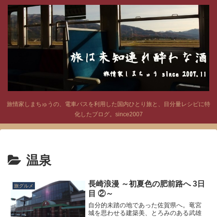
旅情家しまちゅうの、電車バスを利用した国内ひとり旅と、目分量レシピに特
化したブログ。since2007
温泉
長崎浪漫 ～初夏色の肥前路へ 3日
旅グルメ
目 ②～
自分的未踏の地であった佐賀県へ。竜宮
城を思わせる建築美、とろみのある武雄