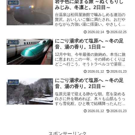
岩手色に染まる旅 ～ぬくもりし
旅の宿
みじみ、冬凛と。2日目～
台温泉は松田屋旅館で噛みしめる連泊の
贅沢。おいしいご飯に満たされ、おだや
かながら力強い湯に揺蕩い。やさしくも
濃密な時間に、しみじみとこころを染め
2026.02.14
2026.02.25
られるのでした。
にごり湯求めて塩原へ ～冬の足
旅の宿
音、湯の香り。1日目～
12月中旬、今年最後の旅納め。本当に旅
に恵まれたこの一年、その締めくくりは
どこへ行こう。そうトラベルコで湯宿を
探していると、ずっと前に一度だけ立ち
2026.01.12
2026.01.23
寄ったことのある宿を発見。お湯がよか
った記憶があるので、今年の〆は塩原元
にごり湯求めて塩原へ ～冬の足
旅の宿
湯に決定。さすがは日曜...
音、湯の香り。2日目～
塩原元湯で迎える静かな朝。窓を染める
白さに外を眺めれば、木々も山肌もうっ
すら雪化粧。ひと晩で結構降ったんだ
な。そんな冬景色を浴びるため、まだ誰
2026.01.12
2026.01.23
もいない高尾の湯へと向かいます。凛と
した空気のなか、ミルキーなにごり湯に
揺蕩う雪見露天。この季節だ...
スポンサーリンク