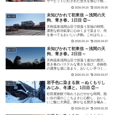
ヤーピットに灯された焚火を無心で眺め
る。グランピングのもつ魔力に、こころ
2026.04.20
2026.05.05
の底から酔いしれます。
未知びかれて初東信 ～浅間の天
旅の宿
狗、青き春。1日目 ②～
天狗温泉浅間山荘で揺蕩う至福の時間。
濃密な鉄冷鉱泉に心ゆくまで染まり、何
を食べてもおいしい夕餉。これはちょっ
と、やばい宿に出逢ってしまった。そん
2026.03.14
2026.04.07
な充足感に満たされ、静かな夜を過ごし
ます。
未知びかれて初東信 ～浅間の天
旅の宿
狗、青き春。2日目～
天狗温泉浅間山荘で揺蕩う連泊の贅沢。
若き春のパステルな青さを浴び、赤銅色
の濃厚な湯に染まり。おいしい手づくり
の味と信州の酒を満喫し、おだやかで豊
2026.03.14
2026.04.07
かな時間は静かに過ぎてゆくのでした。
岩手色に染まる旅 ～ぬくもりし
旅の宿
みじみ、冬凛と。1日目 ②～
松田屋旅館で味わうおだやかな時間。熱
い台の湯のここちよさに心酔し、おいし
いご飯に大満足。静かなる贅沢を噛みし
め、豊かな夜は更けてゆくのでした。
2026.02.14
2026.02.25