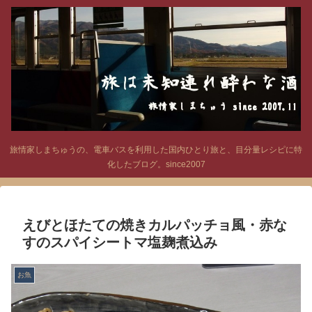
旅情家しまちゅうの、電車バスを利用した国内ひとり旅と、目分量レシピに特
化したブログ。since2007
えびとほたての焼きカルパッチョ風・赤な
すのスパイシートマ塩麹煮込み
お魚