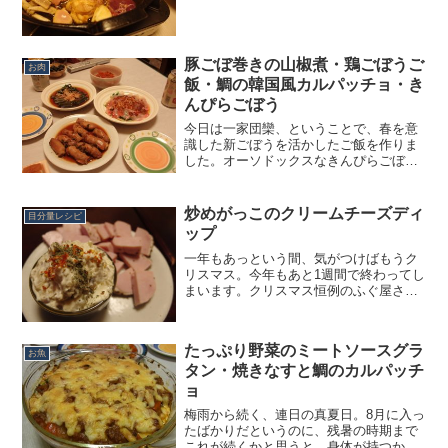
すき焼き鍋。鉄板からできるフライパン
や中華鍋の使い方はそれなりに慣れてき
ましたが、同じ鉄といっ...
豚ごぼ巻きの山椒煮・鶏ごぼうご
お肉
飯・鯛の韓国風カルパッチョ・き
んぴらごぼう
今日は一家団欒、ということで、春を意
識した新ごぼうを活かしたご飯を作りま
した。オーソドックスなきんぴらごぼ
う、豚ごぼ巻きの山椒煮、鶏ごぼうご
飯、鯛の韓国風カルパッチョです。★豚
ごぼ巻きの山椒煮の作り方新ごぼうを豚
炒めがっこのクリームチーズディ
目分量レシピ
スライスの幅に合うように切る...
ップ
一年もあっという間、気がつけばもうク
リスマス。今年もあと1週間で終わってし
まいます。クリスマス恒例のふぐ屋さん
は金曜日に行ってきたので、この日はグ
ラタンで簡単におうちクリスマスを楽し
むことに。といってもグラタンはたまに
たっぷり野菜のミートソースグラ
作っているし、手の込ん...
お魚
タン・焼きなすと鯛のカルパッチ
ョ
梅雨から続く、連日の真夏日。8月に入っ
たばかりだというのに、残暑の時期まで
これが続くかと思うと、身体が持つか不