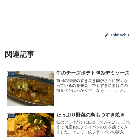
shimachu
関連記事
牛のチーズポテト包みデミソース
お肉
前日の特売のすき焼き肉がさらに安くな
っているのを発見！でもすき焼きはこの
前食べたばっかりだしなぁ・・・、と買
おうかどうか悩みましたが、丁度良い薄
さのすき焼き用をアレンジしてみること
に。今回はバゲットやワインに合うよ
う、ダブルのチーズ風味のポ...
たっぷり野菜の鳥もつすき焼き
お鍋
鉄のフライパンに出会ってから1年。これ
まで何度も鉄フライパンの力を感じてき
ました。そして、鉄フライパンの購入直
後からずっと欲しいと思ってきた、鉄の