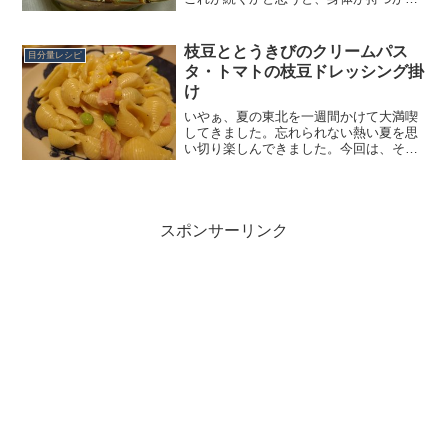
安になってしまいます。こんなに暑い
と、外食も家でのご飯も、ついつい冷た
いメニューに目がいってしまいがち。そ
枝豆ととうきびのクリームパス
目分量レシピ
れでも夏バテだけは避けた...
タ・トマトの枝豆ドレッシング掛
け
いやぁ、夏の東北を一週間かけて大満喫
してきました。忘れられない熱い夏を思
い切り楽しんできました。今回は、そん
な夏の旅へ出かける前に作ったパスタを
ご紹介。そのままでも美味しい枝豆やと
うきびをクリームパスタにし、食感も楽
しく仕上げました。枝豆も...
スポンサーリンク