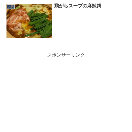
んなに美味しくなるのか。料理って面白
鶏がらスープの麻辣鍋
お鍋
いですね♪今回作ったのは...
スポンサーリンク