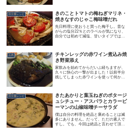
とに。普通に作っても良かったのです
が、下仁田ねぎに合わせるた...
きのことトマトの梅ねぎマリネ・
目分量レシピ
焼きなすのじゃこ梅味噌だれ
先日料理に使おうと買った梅干し。昔な
がらの塩分22％とのラベルが気になり、
自分では初めて減塩、甘いタイプではな
い梅干しを買ってみました。これまで甘
いタイプのもので馴れていたので、それ
はそれは酸っぱい、しょっぱい。でも料
チキンレッグの赤ワイン煮込み焼
理の調味料として使うな...
お肉
き野菜添え
家飲みを始めてからだいぶ経ちますが、
久々に快心の一撃が出ました！以前半分
残してしまった赤ワインを使って何か作
ろうと考え、いつもは牛を煮込むところ
を鶏にしてみました。ただのモモ肉では
つまらないので、どうせなら骨付きをガ
きたあかりと葉玉ねぎのポタージ
ッツリ煮込んでみようと思...
目分量レシピ
ュシチュー・アスパラとカラーピ
ーマンの山椒味噌チーサラダ
僕は自分の料理を絶品と褒めることは滅
多にありません。だって、ただの素人で
すし。でも、今回は絶品と言わせて頂き
ます！簡単なのに、それもいつもと作り
方を少しだけ変えただけなのに、何でこ