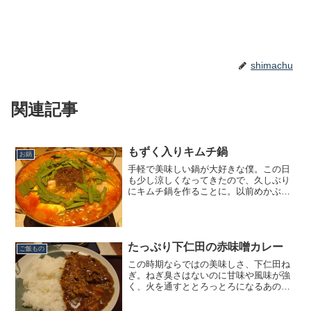
shimachu
関連記事
もずく入りキムチ鍋
お鍋
手軽で美味しい鍋が大好きな僕。この日
も少し涼しくなってきたので、久しぶり
にキムチ鍋を作ることに。以前めかぶを
温かい料理にして美味しかったので、こ
の日はキムチ鍋にめかぶを入れてみよう
と意気込んでスーパーに行きました。
が、この日に限ってチルドめ...
たっぷり下仁田の赤味噌カレー
ご飯もの
この時期ならではの美味しさ、下仁田ね
ぎ。ねぎ臭さはないのに甘味や風味が強
く、火を通すととろっとろになるあの食
感がたまりません。今回はそんな下仁田
ねぎをたっぷりと使ってカレーを作るこ