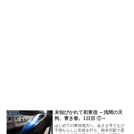
未知びかれて初東信 ～浅間の天
旅行記
狗、青き春。1日目 ①～
はじめての東信地方へ。あさま号でえび
千両ちらしに舌鼓を打ち、軽井沢駅で思