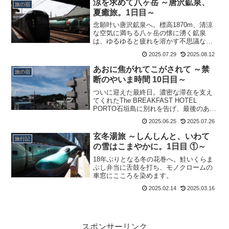
涼を求めて八ヶ岳 ～唐沢鉱泉、
旅の宿
夏癒旅。1日目～
念願叶い唐沢鉱泉へ。標高1870m、清涼
な空気に満ちる八ヶ岳の懐に湧く鉱泉
は、ゆるゆると疲れを溶かす不思議な浴
感。夕食は手作りの味に満たされ、明る
2025.07.29
2025.08.12
い月の出に年甲斐もなく感動するのでし
た。
あおに焦がれてこがされて ～禁
旅の宿
断のやいま時間 10日目～
ついに迎えた最終日。濃密な滞在を支え
てくれたThe BREAKFAST HOTEL
PORTO石垣島に別れを告げ、最後のあお
さを眼にこころに灼きつけ東京へ。本当
2025.06.25
2025.07.26
に、今年は暮らすような旅でした。
玄冬湯旅 ～しんしんと、いわて
旅行記
の雪はこまやかに。1日目 ①～
18年ぶりとなる冬の花巻へ。鮭いくらま
ぶし弁当に舌鼓を打ち、モノクロームの
車窓にこころを染めます。
2025.02.14
2025.03.16
スポンサーリンク