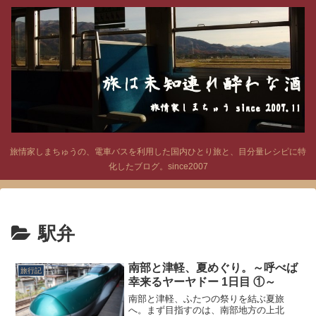
旅情家しまちゅうの、電車バスを利用した国内ひとり旅と、目分量レシピに特
化したブログ。since2007
駅弁
南部と津軽、夏めぐり。～呼べば
旅行記
幸来るヤーヤドー 1日目 ①～
南部と津軽、ふたつの祭りを結ぶ夏旅
へ。まず目指すのは、南部地方の上北