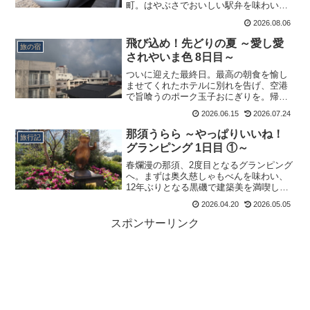
町。はやぶさでおいしい駅弁を味わい、
八戸から愛するキハ100に乗り継ぎます。
2026.08.06
飛び込め！先どりの夏 ～愛し愛
旅の宿
されやいま色 8日目～
ついに迎えた最終日。最高の朝食を愉し
ませてくれたホテルに別れを告げ、空港
で旨喰うのポーク玉子おにぎりを。帰宅
後は新ぱち農弁当やマーミヤかまぼこ、
2026.06.15
2026.07.24
大東寿司で旅の余韻を噛みしめる。八重
山を愛し、そして八重山に愛され。この
那須うらら ～やっぱりいいね！
旅行記
旅は、相思相愛を確かめる奇跡の夏とな
グランピング 1日目 ①～
りました。
春爛漫の那須、2度目となるグランピング
へ。まずは奥久慈しゃもべんを味わい、
12年ぶりとなる黒磯で建築美を満喫しま
す。
2026.04.20
2026.05.05
スポンサーリンク