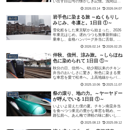
い出す白山号の懐かしき記憶。浅間山の
雄大な姿に、あらたな信州の顔を知るの
2026.03.14
2026.04.07
でした。
岩手色に染まる旅 ～ぬくもりし
旅の宿
みじみ、冬凛と。1日目 ①～
雪化粧をした東京駅から始まった、2026
年東北はじめ。遅れつつも無事新幹線に
乗車し、金格ハンバーグ弁当に舌鼓。久
しぶりとなる台温泉目指し、移ろう季節
2026.02.14
2026.02.25
を目で追うのでした。
仲秋、信州、涼み旅。～しらほね
旅行記
色に染められて 1日目 ①～
秋分の日、信州へ。幼少期以来のチキン
弁当のおいしさに驚き、秋色に染まる豊
な車窓を愛で松本へ。上高地線からバス
へとアルピコ交通を乗り継ぎ、白骨温泉
2025.10.06
2025.11.07
を目指します。
祭の滾り、地の力。～ヤーヤドー
旅の宿
が呼んでいる 1日目 ①～
いよいよ迎えた僕の夏。チキン南蛮弁当
を食べつつ東北の豊かな車窓を眺め、一
路弘前へ。あん梅で津軽の味に酔いし
れ、ねぷた出陣へと向け気分が昂ってゆ
2025.08.13
2025.09.12
くのでした。