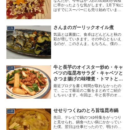
なんだか、今年はかつおの出始めが異様
に早かったような気がします。1月下旬に
はすでにスーパーにも売り始めていまし
たし、最近では大きな魚体と思われるよ
うな立派な柵も並んでいます。これも季
節がおかしくなってきているからなので
さんまのガーリックオイル煮
しょうか。それでも、か...
お魚
気温とは裏腹に、食卓はどんどんと秋の
彩が増していきます。その中心ともいえ
るのが、このさんま。もちろん、僕の大
好物です。よくコメントを下さる大切な
ブログ読者さんから、まさに本日、目黒
でさんま祭りが行われるというありがた
い情報を頂きました。でも...
牛と長芋のオイスター炒め・キャ
お肉
ベツの塩昆布サラダ・キャベツと
さつま揚げの味噌煮・トマトとカ
マンベールのサラダ
最近ブログを書く時間が取れなかったの
で、ここで最近のご飯をまとめてご紹介
しちゃいます。今回は、牛と長芋のオイ
スター炒め、キャベツの塩昆布サラダ、
キャベツとさつま揚げの味噌煮、トマト
とカマンベールのサラダをご紹介しま
せせりつくねのとろ旨塩昆布鍋
お鍋
す。★牛と長芋のオイスター...
先日、テレビで鍋のつゆ特集をがっつり
と見せられ、鍋食べたい病にかかってい
た僕。翌日は仕事だったので、明けの日