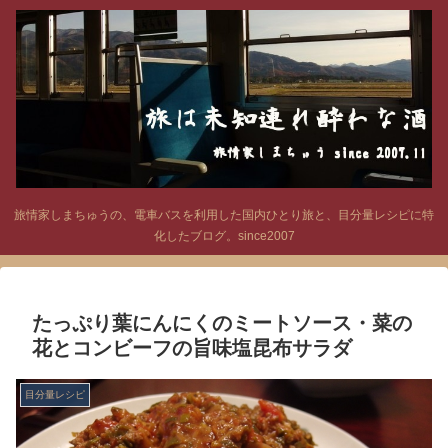
旅情家しまちゅうの、電車バスを利用した国内ひとり旅と、目分量レシピに特
化したブログ。since2007
たっぷり葉にんにくのミートソース・菜の
花とコンビーフの旨味塩昆布サラダ
目分量レシピ