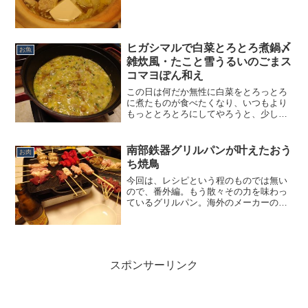
までお鍋を我慢する羽目になってしまい
ました。ようやく勤務を終え、その日の
夜に待望のお鍋を作ることに。待望とい
ったって、いつも鍋ばかり...
ヒガシマルで白菜とろとろ煮鍋〆
お魚
雑炊風・たこと雪うるいのごまス
コマヨぽん和え
この日は何だか無性に白菜をとろっとろ
に煮たものが食べたくなり、いつもより
もっととろとろにしてやろうと、少し作
り方を変えて白菜煮を作ってみました。
細切りにして厚手の南部鉄シチューパン
で一気に煮あげれば、短時間でも驚くほ
南部鉄器グリルパンが叶えたおう
お肉
どとろとろに。ほどよく溶...
ち焼鳥
今回は、レシピという程のものでは無い
ので、番外編。もう散々その力を味わっ
ているグリルパン。海外のメーカーのも
のや、フッ素やセラミック加工のものも
ありますが、うちのは岩手の南部鉄器の
もの。南部鉄器の良いところは、特殊な
塗装をしているので錆びつ...
スポンサーリンク