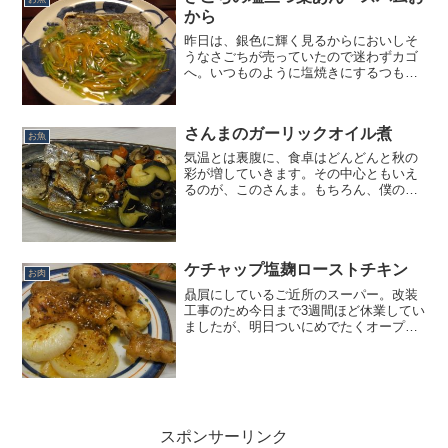
から
昨日は、銀色に輝く見るからにおいしそ
うなさごちが売っていたので迷わずカゴ
へ。いつものように塩焼きにするつもり
でしたが、一緒に作るメニューに使う野
菜を流用して野菜あんかけにすること
に。いつもなら甘酢あんにするところで
さんまのガーリックオイル煮
すが、さごちは淡白な旨味が...
お魚
気温とは裏腹に、食卓はどんどんと秋の
彩が増していきます。その中心ともいえ
るのが、このさんま。もちろん、僕の大
好物です。よくコメントを下さる大切な
ブログ読者さんから、まさに本日、目黒
でさんま祭りが行われるというありがた
い情報を頂きました。でも...
ケチャップ塩麹ローストチキン
お肉
贔屓にしているご近所のスーパー。改装
工事のため今日まで3週間ほど休業してい
ましたが、明日ついにめでたくオープ
ン。やっぱり、お店との相性ってあるの
でしょうね。この3週間は本当にメニュー
作りに苦悩を重ねる日々でした。そんな
日々とも今日でお別れ。...
スポンサーリンク