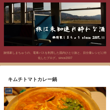
旅情家しまちゅうの、電車バスを利用した国内ひとり旅と、目分量レシピに特
化したブログ。since2007
キムチトマトカレー鍋
お鍋