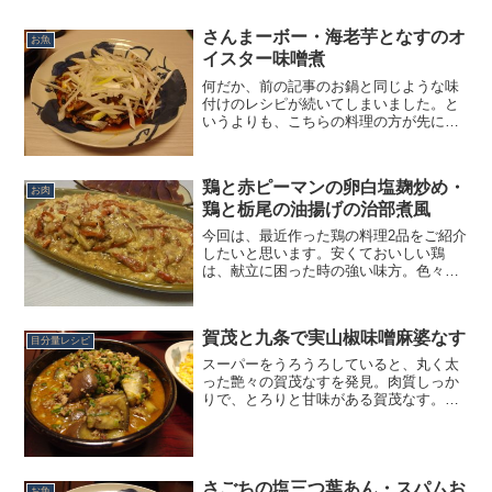
さんまーボー・海老芋となすのオ
お魚
イスター味噌煮
何だか、前の記事のお鍋と同じような味
付けのレシピが続いてしまいました。と
いうよりも、こちらの料理の方が先に思
い付いたもの。ふとさんまをピリ辛で食
べたくなり、適当に作ったひと品。その
時に久々に買った花椒の刺激が美味し
鶏と赤ピーマンの卵白塩麹炒め・
く、続いて麻辣鍋を作ること...
お肉
鶏と栃尾の油揚げの治部煮風
今回は、最近作った鶏の料理2品をご紹介
したいと思います。安くておいしい鶏
は、献立に困った時の強い味方。色々な
味付けや調理法に適応してくれるので、
困ったときは鶏を入れとけばいいや、な
んて結構な頻度で使っています。そんな
賀茂と九条で実山椒味噌麻婆なす
鶏をとろみを付けた調理法...
目分量レシピ
スーパーをうろうろしていると、丸く太
った艶々の賀茂なすを発見。肉質しっか
りで、とろりと甘味がある賀茂なす。田
楽もいいなぁ、なんて思いましたが、久
しぶりに麻婆なすを作ることに。すると
九条ねぎも丁度安売りしていたので、一
緒に合わせちょっとだけ和...
さごちの塩三つ葉あん・スパムお
お魚