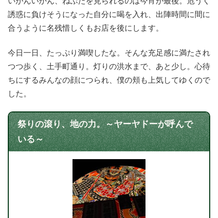
いかんいかん、ねぷたを見られるのは今宵が最後。危うく
誘惑に負けそうになった自分に喝を入れ、出陣時間に間に
合うように名残惜しくもお店を後にします。
今日一日、たっぷり満喫したな。そんな充足感に満たされ
つつ歩く、土手町通り。灯りの洪水まで、あと少し。心待
ちにするみんなの顔につられ、僕の頬も上気してゆくので
した。
祭りの滾り、地の力。～ヤーヤドーが呼んで
いる～