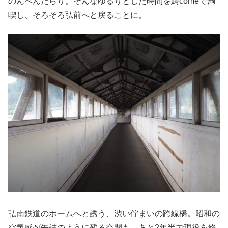
のんべんだらり。そんなゆるりとした時間を鰐comeで満
喫し、そろそろ弘前へと戻ることに。
弘南鉄道のホームへと誘う、渋い佇まいの跨線橋。昭和の
空気感が缶詰のように残る空間も、あと2年半で現役を終