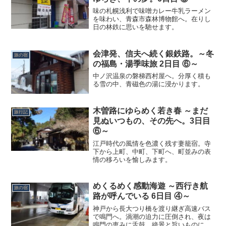
味の札幌浅利で味噌カレー牛乳ラーメン
を味わい、青森市森林博物館へ。在りし
日の林鉄に思いを馳せます。
会津発、信夫へ続く銀鉄路。～冬
旅の宿
の福島・湯季味旅 2日目 ⑥～
中ノ沢温泉の磐梯西村屋へ。分厚く積も
る雪の中、青磁色の湯に浸かります。
木曽路にゆらめく若き春 ～まだ
旅行記
見ぬいつもの、その先へ。3日目
⑥～
江戸時代の風情を色濃く残す妻籠宿。寺
下から上町、中町、下町へ、町並みの表
情の移ろいを愉しみます。
めくるめく感動海遊 ～西行き航
旅の宿
路が呼んでいる 6日目 ④～
神戸から長大つり橋を渡り継ぎ高速バス
で鳴門へ。渦潮の迫力に圧倒され、夜は
鳴門の恵みに舌鼓。絶景と旨いものに満