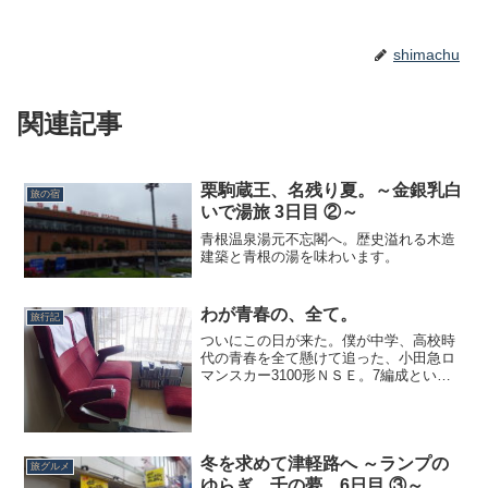
shimachu
関連記事
栗駒蔵王、名残り夏。～金銀乳白
旅の宿
いで湯旅 3日目 ②～
青根温泉湯元不忘閣へ。歴史溢れる木造
建築と青根の湯を味わいます。
わが青春の、全て。
旅行記
ついにこの日が来た。僕が中学、高校時
代の青春を全て懸けて追った、小田急ロ
マンスカー3100形ＮＳＥ。7編成という
ロマンスカー中最多数を誇ったその女王
の廃車が始まったのは、僕が中学生の時
であった。そして、その部品が売りに出
されることになった。...
冬を求めて津軽路へ ～ランプの
旅グルメ
ゆらぎ、千の夢。6日目 ③～