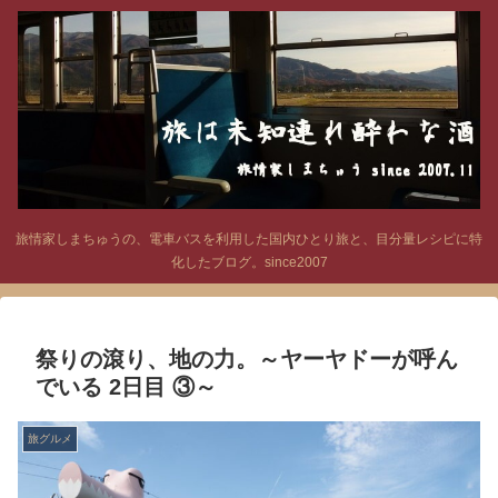
旅情家しまちゅうの、電車バスを利用した国内ひとり旅と、目分量レシピに特
化したブログ。since2007
祭りの滾り、地の力。～ヤーヤドーが呼ん
でいる 2日目 ③～
旅グルメ