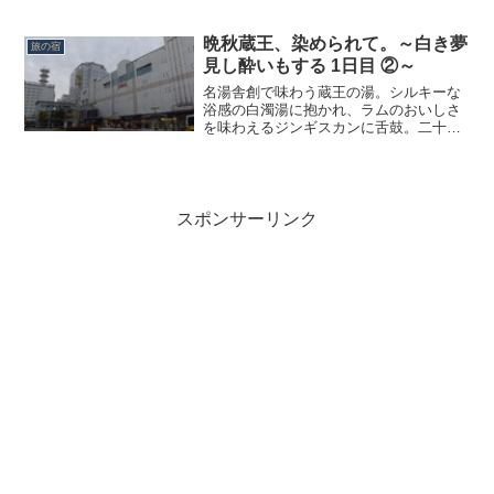
晩秋蔵王、染められて。～白き夢
旅の宿
見し酔いもする 1日目 ②～
名湯舎創で味わう蔵王の湯。シルキーな
浴感の白濁湯に抱かれ、ラムのおいしさ
を味わえるジンギスカンに舌鼓。二十年
近くぶりの蔵王が、心の奥へと沁み入り
ます。
スポンサーリンク