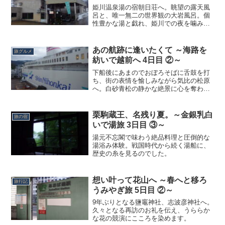
姫川温泉湯の宿朝日荘へ。眺望の露天風
呂と、唯一無二の世界観の大岩風呂。個
性豊かな湯と戯れ、姫川での夜を噛みし
めます。
あの航跡に逢いたくて ～海路を
旅グルメ
紡いで越前へ 4日目 ②～
下船後にあまのでおぼろそばに舌鼓を打
ち、街の表情を愉しみながら気比の松原
へ。白砂青松の静かな絶景に心を奪われ
ます。
栗駒蔵王、名残り夏。～金銀乳白
旅の宿
いで湯旅 3日目 ③～
湯元不忘閣で味わう絶品料理と圧倒的な
湯浴み体験。戦国時代から続く湯船に、
歴史の糸を見るのでした。
想い叶って花山へ ～春へと移ろ
旅行記
うみやぎ旅 5日目 ②～
9年ぶりとなる鹽竈神社、志波彦神社へ。
久々となる再訪のお礼を伝え、うららか
な花の競演にこころを染めます。