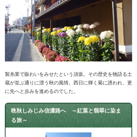
製糸業で賑わいをみせたという須坂。その歴史を物語る土
蔵が並ぶ通りに漂う秋の風情。西日に輝く菊に誘われ、更
に先へと歩みを進めるのでした。
晩秋しみじみ信濃路へ ～紅葉と翡翠に染ま
る旅～