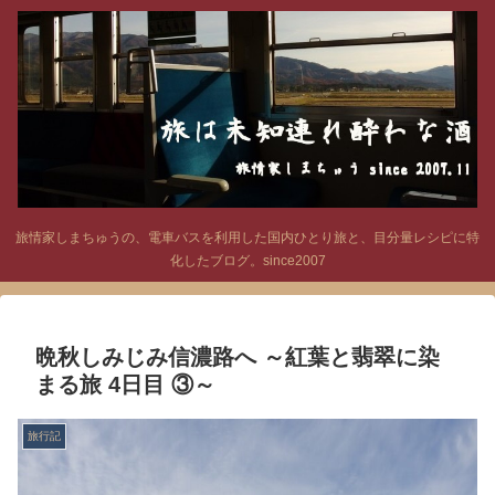
旅情家しまちゅうの、電車バスを利用した国内ひとり旅と、目分量レシピに特
化したブログ。since2007
晩秋しみじみ信濃路へ ～紅葉と翡翠に染
まる旅 4日目 ③～
旅行記