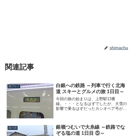
shimachu
関連記事
白銀への鉄路 ～列車で行く北海
旅グルメ
道 スキーとグルメの旅 1日目～
今回の旅の始まりは、上野駅13番
線。・・・となるはずでしたが、大雪の
影響で乗るはずだったカシオペア号が急
遽運休。僕が高校生のときにデビューし
てからというもの、10年来の憧れの列車
に乗れると相当楽しみにしていたのです
銀嶺つむいで大糸線 ～鉄路でな
が、こればかりはもう仕方が...
旅の宿
ぞる塩の道 1日目 ⑤～