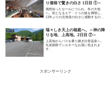
り価格で驚きの白さ 1日目 ①～
偶然知ったセールにつられ、冬の大地
へ。初となるエア・ドゥの旅を満喫し、
13年ぶりの北海道の白さに感動するので
した。
瑞々しき天上の箱庭へ。～神の降
旅の宿
りる地、上高地。2日目 ⑦～
上高地からバスを乗り継ぎ白骨温泉へ。
丸栄旅館でシルキーなお湯に包まれま
す。
スポンサーリンク