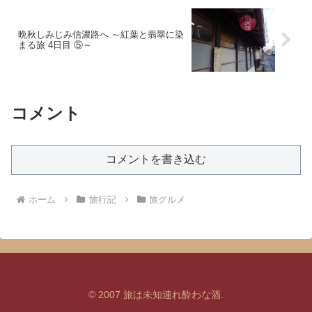
晩秋しみじみ信濃路へ ～紅葉と翡翠に染
まる旅 4日目 ⑤～
コメント
コメントを書き込む
ホーム
旅行記
旅グルメ
© 2007 旅は未知連れ酔わな酒.