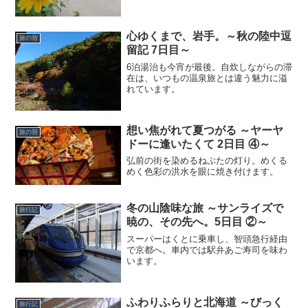
心ゆくまで、岩手。～秋の陸中逗
旅の宿
留記 7日目～
6泊湯治も今宵が最後。自炊しながらの滞
在は、いつもの温泉旅とは違う魅力に溢
れています。
想い焦がれて夏つがる ～ヤーヤ
旅の宿
ドーに逢いたくて 2日目 ④～
弘前の街を染めるねぷたの灯り。めくる
めく色彩の洪水を眼に焼き付けます。
冬の山陰味な旅 ～サンライズで
旅行記
暁の、その先へ。5日目 ②～
スーパーはくとに乗車し、智頭急行経由
で京都へ。車内では駅弁あご寿司を味わ
います。
ふわりふらりと北海道 ～びっく
旅行記