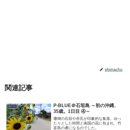
shimachu
関連記事
P-BLUE＠石垣島 ～初の沖縄、
旅行記
35歳。1日目 ④～
珊瑚の石垣や赤瓦が印象的な集落。ゆっ
たりとした時間と南国の花に包まれ、竹
富島の虜になるのでした。