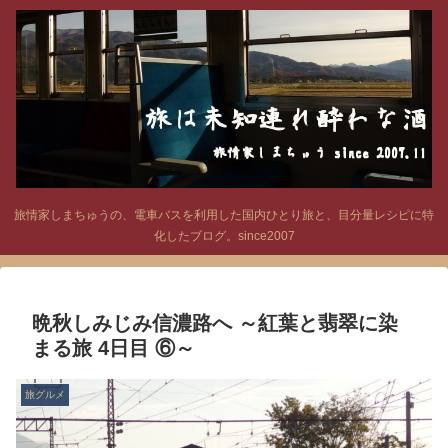
旅情家しまちゅうの、電車バスを利用した国内ひとり旅と、目分量レシピに特
化したブログ。since2007
晩秋しみじみ信濃路へ ～紅葉と翡翠に染
まる旅 4日目 ⑥～
旅グルメ