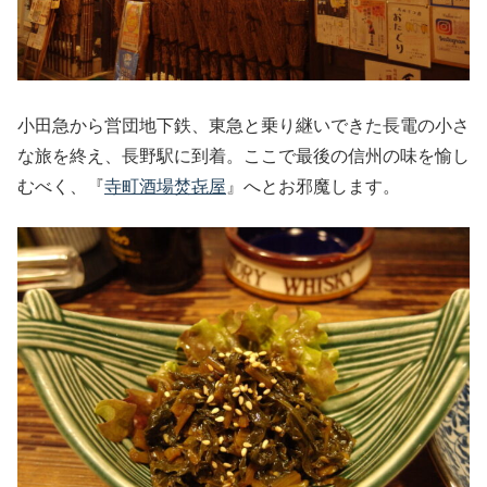
小田急から営団地下鉄、東急と乗り継いできた長電の小さ
な旅を終え、長野駅に到着。ここで最後の信州の味を愉し
むべく、『
寺町酒場焚㐂屋
』へとお邪魔します。