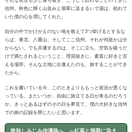
そんな状況も少し落ち着き、こうして訪れることのできた
信州。秋色に輝く山並みと翡翠に染まるいで湯は、枯れて
いた僕の心を潤してくれた。
自分の中でかけがえのない地を敢えて3つ挙げるとするな
らば、東北、八重山、そしてここ信州。それが何故かは分
からない。でも共通するのは、そこに立ち、空気を吸うだ
けで満たされるということ。理屈抜きに、素直に好きと言
える場所。そんな土地に出逢えたのも、旅することができ
たから。
これを書いている今、このときよりももっと状況が悪くな
っている。またいつか、自由に旅立てる日が来るのだろう
か。きっとあるはずのその日を夢見て、僕の大好きな信州
での旅の記録を閉じたいと思います。
晩秋しみじみ信濃路へ ～紅葉と翡翠に染ま