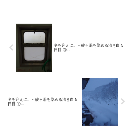
冬を迎えに。～酸ヶ湯を染める清き白 5
日目 ③～
冬を迎えに。～酸ヶ湯を染める清き白 5
日目 ①～