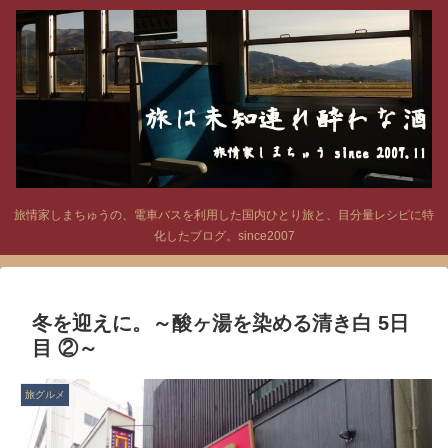
旅情家しまちゅうの、電車バスを利用した国内ひとり旅と、目分量レシピに特
化したブログ。since2007
冬を迎えに。～酸ヶ湯を染める清き白 5日
目 ②～
旅グルメ