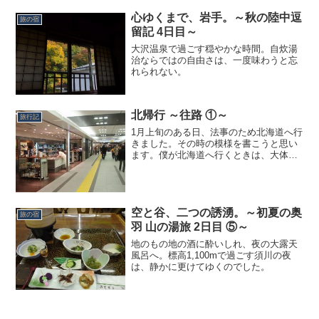
心ゆくまで、岩手。～秋の陸中逗
旅の宿
留記 4日目～
大沢温泉で過ごす穏やかな時間。自炊湯
治ならではの自由さは、一度味わうと忘
れられない。
北帰行 ～往路 ①～
旅行記
1月上旬のある日、法事のため北海道へ行
きました。その時の模様を書こうと思い
ます。僕が北海道へ行くときは、大体鉄
道を利用します。この日も新幹線と特急
を乗り継いで行くことに。まずは出発前
の買出し。お弁当に飲み物を調達するた
め、東京駅地下の「グラ...
空と谷、二つの誘湧。～初夏の奥
旅の宿
羽 山の湯旅 2日目 ⑤～
地のもの地の酒に酔いしれ、夜の大露天
風呂へ。標高1,100mで過ごす須川の夜
は、静かに更けてゆくのでした。