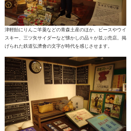
津輕飴にりんご羊羹などの青森土産のほか、ピースやウイ
スキー、三ツ矢サイダーなど懐かしの品々が並ぶ売店。掲
げられた鉄道弘濟會の文字が時代を感じさせます。