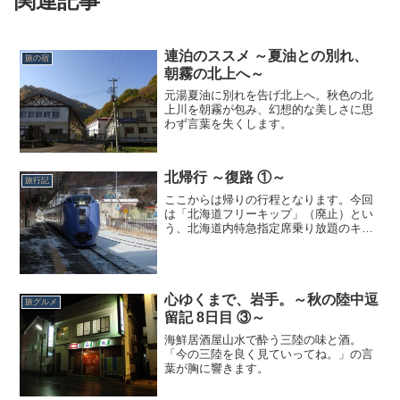
関連記事
連泊のススメ ～夏油との別れ、
旅の宿
朝霧の北上へ～
元湯夏油に別れを告げ北上へ。秋色の北
上川を朝霧が包み、幻想的な美しさに思
わず言葉を失くします。
北帰行 ～復路 ①～
旅行記
ここからは帰りの行程となります。今回
は「北海道フリーキップ」（廃止）とい
う、北海道内特急指定席乗り放題のキッ
プを使ったので、せっかくだから途中下
車して温泉へ。登別まで特急「スーパー
北斗」へ乗車します。このスーパー北斗
がまたスゴイ！！振り子（...
心ゆくまで、岩手。～秋の陸中逗
旅グルメ
留記 8日目 ③～
海鮮居酒屋山水で酔う三陸の味と酒。
「今の三陸を良く見ていってね。」の言
葉が胸に響きます。