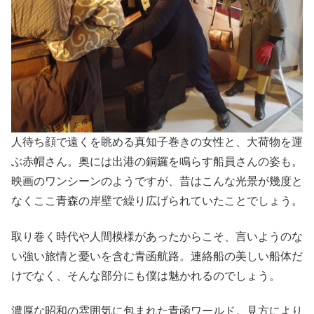
人待ち顔で遠くを眺める真知子巻きの女性と、大荷物を運
ぶ赤帽さん。奥には出港の銅鑼を鳴らす船員さんの姿も。
映画のワンシーンのようですが、昔はこんな光景が幾度と
なくここ青森の岸壁で繰り広げられていたことでしょう。
取り巻く時代や人間模様があったからこそ、言いようのな
い強い旅情と憂いを含む青函航路。連絡船の美しい船体だ
けでなく、そんな部分にも僕は魅かれるのでしょう。
濃厚な昭和の雰囲気に包まれた青函ワールド。見方により