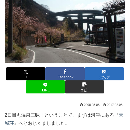
X
Facebook
はてブ
LINE
コピー
2008.03.08
2017.02.08
2日目も温泉三昧！ということで、まずは河津にある『
天
城荘
』へとおじゃましました。