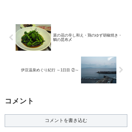
菜の花の辛し和え・鶏のゆず胡椒焼き・
鯛の昆布〆
伊豆温泉めぐり紀行 ～1日目 ②～
コメント
コメントを書き込む