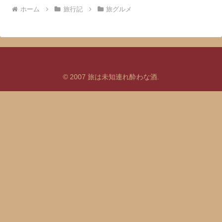
ホーム
旅行記
旅グルメ
© 2007 旅は未知連れ酔わな酒.