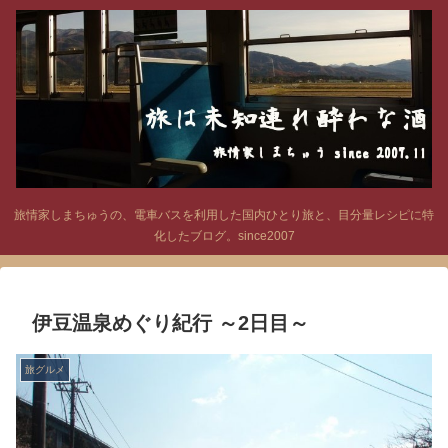
旅情家しまちゅうの、電車バスを利用した国内ひとり旅と、目分量レシピに特
化したブログ。since2007
伊豆温泉めぐり紀行 ～2日目～
旅グルメ