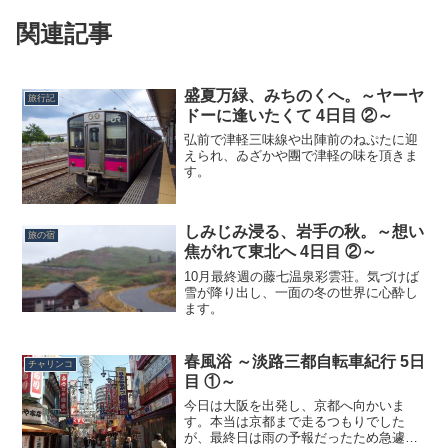
関連記事
盛夏万緑、みちのくへ。～ヤーヤ
旅行記
ドーに逢いたくて 4日目 ②～
弘前で津軽三味線や出陣前のねぷたに迎
えられ、ゐざかや團で津軽の味を頂きま
す。
しみじみ浸る、岩手の秋。～想い
旅の宿
焦がれて東北へ 4日目 ②～
10月最終週の藤七温泉彩雲荘。気づけば
雪が降り出し、一面の冬の世界に心酔し
ます。
春風浴 ～淡路三都自転車紀行 5日
チャリンコ
目 ①～
今日は大阪を出発し、京都へ向かいま
す。本当は京都まで走るつもりでした
が、最終日は雨の予報だったため急遽電