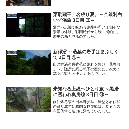
車で輪行し、今日中に市内観光するよう
に変更。大阪を出る前に軽く市内サイク
リング。まずはディープ大阪、新世界。
栗駒蔵王、名残り夏。～金銀乳白
飲み屋やパチンコ屋がこれでも...
旅の宿
いで湯旅 3日目 ③～
湯元不忘閣で味わう絶品料理と圧倒的な
湯浴み体験。戦国時代から続く湯船に、
歴史の糸を見るのでした。
新緑浴 ～若葉の岩手はまぶしく
旅の宿
て 3日目 ①～
山の神温泉優香苑に別れを告げ、花巻散
歩へ。随所に残る城下の歴史に、改めて
花巻の魅力を発見するのでした。
未知なる上総へひとり旅 ～黒湯
旅行記
に誘われ奥房総 3日目 ③～
雨に煙る霧の日本寺参拝。岩盤と石仏群
の織り成す幻想的な世界観は、見るもの
を圧倒する迫力に満ちていました。