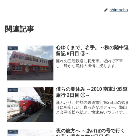
shimachu
関連記事
心ゆくまで、岩手。～秋の陸中逗
旅行記
留記 9日目 ③～
憧れの三陸鉄道に初乗車。堀内で下車
し、静かな漁村の風情に浸ります。
僕らの夏休み ～2010 南東北鉄道
旅行記
旅行 2日目 ①～
漢ふたり、灼熱の鉄道旅行第2日目の始ま
りに相応しい、真っ赤なボディー。郡山
と会津若松を結ぶ、快速あいづライナー
用の車両です。この電車は元々特急型
で、内装や座席もきれいにリニューアル
されており、自由席なら乗車券だけで乗
夜の彼方へ ～あけぼの号で行く
れるお得な列車。僕の小さ...
旅行記