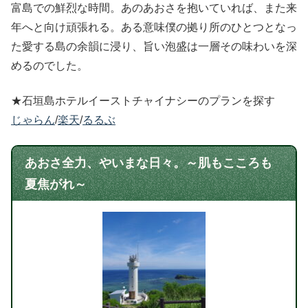
富島での鮮烈な時間。あのあおさを抱いていれば、また来
年へと向け頑張れる。ある意味僕の拠り所のひとつとなっ
た愛する島の余韻に浸り、旨い泡盛は一層その味わいを深
めるのでした。
★石垣島ホテルイーストチャイナシーのプランを探す
じゃらん
/
楽天
/
るるぶ
あおさ全力、やいまな日々。～肌もこころも
夏焦がれ～