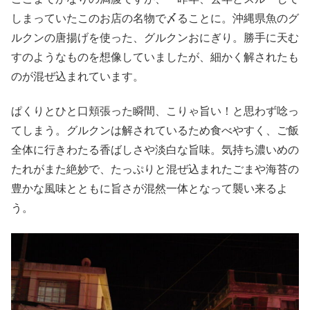
しまっていたこのお店の名物で〆ることに。沖縄県魚のグ
ルクンの唐揚げを使った、グルクンおにぎり。勝手に天む
すのようなものを想像していましたが、細かく解されたも
のが混ぜ込まれています。
ぱくりとひと口頬張った瞬間、こりゃ旨い！と思わず唸っ
てしまう。グルクンは解されているため食べやすく、ご飯
全体に行きわたる香ばしさや淡白な旨味。気持ち濃いめの
たれがまた絶妙で、たっぷりと混ぜ込まれたごまや海苔の
豊かな風味とともに旨さが混然一体となって襲い来るよ
う。