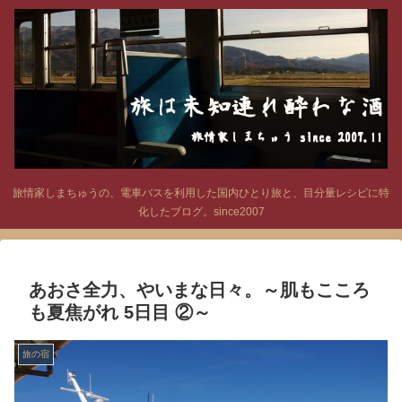
旅情家しまちゅうの、電車バスを利用した国内ひとり旅と、目分量レシピに特
化したブログ。since2007
あおさ全力、やいまな日々。～肌もこころ
も夏焦がれ 5日目 ②～
旅の宿