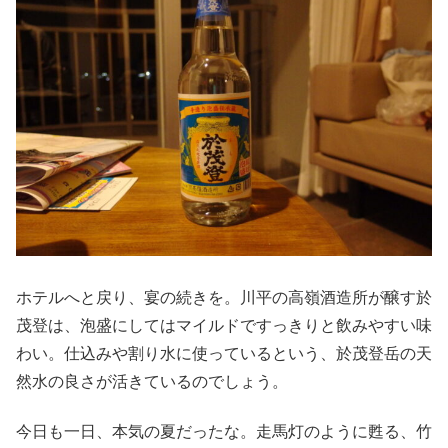
ホテルへと戻り、宴の続きを。川平の高嶺酒造所が醸す於
茂登は、泡盛にしてはマイルドですっきりと飲みやすい味
わい。仕込みや割り水に使っているという、於茂登岳の天
然水の良さが活きているのでしょう。
今日も一日、本気の夏だったな。走馬灯のように甦る、竹