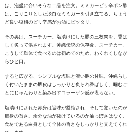
は、泡盛に合いそうな二品を注文。ミミガーピリ辛ポン酢
は、こりこりとした淡白なミミガーを引き立てる、ちょう
ど良い塩梅のピリ辛感がお酒にピッタリ。
その奥は、スーチカー。塩漬けにした豚の三枚肉を、香ば
しく炙って供されます。沖縄伝統の保存食、スーチカー。
こうして単体で食べるのは初めてのため、わくわくしなが
らひと口。
すると広がる、シンプルな塩味と濃い豚の甘味。沖縄らし
く付いたままの豚皮はしっかりと炙られ香ばしく、噛むご
とにじゅんわりと染み出すコラーゲン感が堪らない。
塩漬けにされた赤身は旨味が凝縮され、そして驚いたのが
脂身の旨さ。余分な油が抜けているのか油っぽさはなく、
食材である白身として全体の旨さをしっかりと支えてくれ