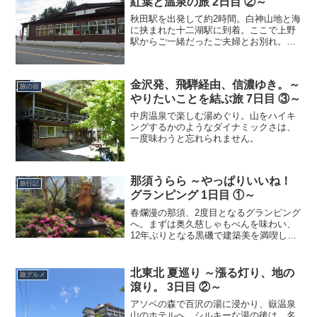
紅葉と温泉の旅 2日目 ②～
秋田駅を出発して約2時間。白神山地と海
に挟まれた十二湖駅に到着。ここで上野
駅からご一緒だったご夫婦とお別れ。こ
ちらは道路から、あちらは車内から、お
互いに大きく手を振り合い、これからの
旅の無事を願いつつお別れしました。こ
金沢発、飛騨経由、信濃ゆき。～
んな旅にはよくありがち...
旅の宿
やりたいことを結ぶ旅 7日目 ③～
中房温泉で楽しむ湯めぐり。山をハイキ
ングするかのようなダイナミックさは、
一度味わうと忘れられません。
那須うらら ～やっぱりいいね！
旅行記
グランピング 1日目 ①～
春爛漫の那須、2度目となるグランピング
へ。まずは奥久慈しゃもべんを味わい、
12年ぶりとなる黒磯で建築美を満喫しま
す。
北東北 夏巡り ～漲る灯り、地の
旅グルメ
滾り。 3日目 ②～
アソベの森で百沢の湯に浸かり、嶽温泉
山のホテルへ。シルキーな湯の後は、名