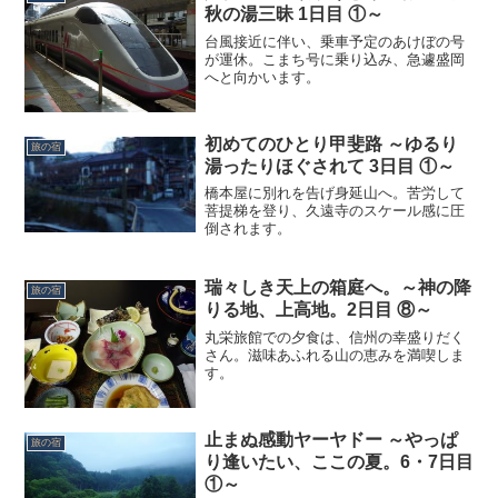
秋の湯三昧 1日目 ①～
台風接近に伴い、乗車予定のあけぼの号
が運休。こまち号に乗り込み、急遽盛岡
へと向かいます。
初めてのひとり甲斐路 ～ゆるり
旅の宿
湯ったりほぐされて 3日目 ①～
橋本屋に別れを告げ身延山へ。苦労して
菩提梯を登り、久遠寺のスケール感に圧
倒されます。
瑞々しき天上の箱庭へ。～神の降
旅の宿
りる地、上高地。2日目 ⑧～
丸栄旅館での夕食は、信州の幸盛りだく
さん。滋味あふれる山の恵みを満喫しま
す。
止まぬ感動ヤーヤドー ～やっぱ
旅の宿
り逢いたい、ここの夏。6・7日目
①～