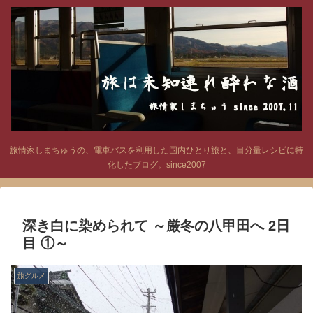
旅情家しまちゅうの、電車バスを利用した国内ひとり旅と、目分量レシピに特
化したブログ。since2007
深き白に染められて ～厳冬の八甲田へ 2日
目 ①～
旅グルメ