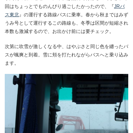
回はちょっとでものんびり過ごしたかったので、『
JRバ
ス東北
』の運行する路線バスに乗車。春から秋まではみず
うみ号として運行するこの路線も、冬季は区間が短縮され
本数も激減するので、お出かけ前には要チェック。
次第に吹雪が激しくなる中、はやぶさと同じ色を纏ったバ
スが颯爽と到着。雪に頬を打たれながらバスへと乗り込み
ます。