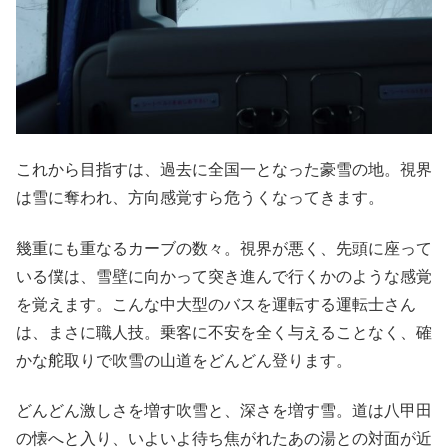
これから目指すは、過去に全国一となった豪雪の地。視界
は雪に奪われ、方向感覚すら危うくなってきます。
幾重にも重なるカーブの数々。視界が悪く、先頭に座って
いる僕は、雪壁に向かって突き進んで行くかのような感覚
を覚えます。こんな中大型のバスを運転する運転士さん
は、まさに職人技。乗客に不安を全く与えることなく、確
かな舵取りで吹雪の山道をどんどん登ります。
どんどん激しさを増す吹雪と、深さを増す雪。道は八甲田
の懐へと入り、いよいよ待ち焦がれたあの湯との対面が近