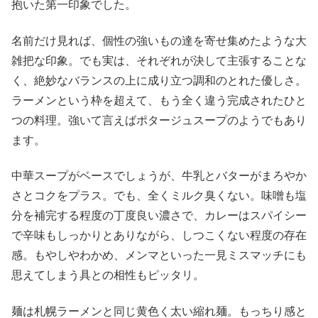
抱いた第一印象でした。
名前だけ見れば、個性の強いもの達を寄せ集めたような大
雑把な印象。でも実は、それぞれが決して主張することな
く、絶妙なバランスの上に成り立つ調和のとれた優しさ。
ラーメンという枠を超えて、もう全く違う完成されたひと
つの料理。強いて言えばポタージュスープのようでもあり
ます。
中華スープがベースでしょうが、牛乳とバターがまろやか
さとコクをプラス。でも、全くミルク臭くない。味噌も塩
分を補完する程度の丁度良い濃さで、カレーはスパイシー
で辛味もしっかりとありながら、しつこくない程度の存在
感。もやしやわかめ、メンマといった一見ミスマッチにも
思えてしまう具との相性もピッタリ。
麺は札幌ラーメンと同じ黄色く太い縮れ麺。もっちり感と