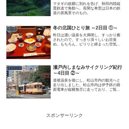
マタギの故郷に別れを告げ、秋田内陸縦
貫鉄道で角館へ。長閑な車窓は日本の鉄
道の原風景そのもの。
冬の北国ひとり旅 ～2日目 ①～
旅の宿
昨日は濃い温泉を大満喫し、すっかり癒
されたので、すっきり清々しいお目覚
め。もちろん、ピリリと締まった空気の
中の朝風呂も楽しみ、お腹が減ったとこ
ろで朝食です。温泉って不思議で、普段
朝食を食べない僕ですが、温泉に泊まる
としっかりお腹が減ってしま...
瀬戸内しまなみサイクリング紀行
チャリンコ
～4日目 ②～
道後温泉を後にし、松山市内の観光へと
走り出しました。松山市内は伊予鉄の路
面電車が縦横無尽に走っており、ご覧の
ように数珠繋ぎで走る姿も目にすること
ができます。これだけ頻繁に走っていて
も、車内は結構混雑しています。いかに
市民の皆さんにとって重要...
スポンサーリンク