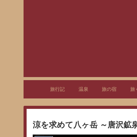
旅行記
温泉
旅の宿
旅
涼を求めて八ヶ岳 ～唐沢鉱