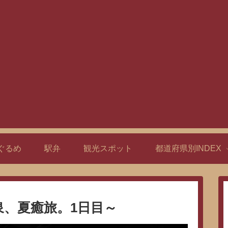
ぐるめ
駅弁
観光スポット
都道府県別INDEX
泉、夏癒旅。1日目～