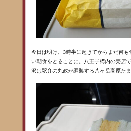
今日は明け。3時半に起きてからまだ何も
い朝食をとることに。八王子構内の売店
沢は駅弁の丸政が調製する八ヶ岳高原た