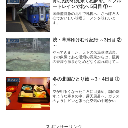
青に抱かれ見果てぬ夢を。～ブル
旅グルメ
ートレインで北へ 5日目 ①～
国鉄型特急の北斗で札幌へ。さっぽろ大
心でおいしい味噌ラーメンを味わいま
す。
渋・草津ゆけむり紀行 ～3日目 ②
旅グルメ
～
やってきました、天下の名湯草津温泉。
その象徴である湯畑の源泉からは、硫黄
の香漂う源泉がとめどなく溢れ続けてい
ます。立ち上る湯煙に視界がさえぎられ
るほどのダイナミックさ。源泉から湧き
出た温泉は、この樋を通って各旅館へと
冬の北国ひとり旅 ～3・4日目 ①
配湯されます。この樋には...
旅グルメ
～
空が明るくなったころに目覚め、朝の刺
すような寒さの中、露天風呂へ。ガラス
のようにピンと張った空気の中暖かいお
湯に入る。まさにこれが冬の朝風呂の醍
醐味。朝風呂で一汗流し、朝食の時間。
温泉に入浴すると、意外と体力を消耗す
るのでしょう、ご飯がやは...
スポンサーリンク