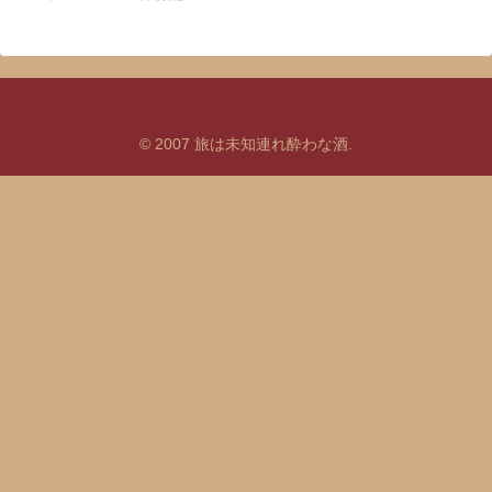
© 2007 旅は未知連れ酔わな酒.