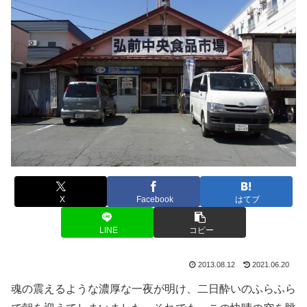
X
Facebook
はてブ
LINE
コピー
2013.08.12
2021.06.20
魂の震えるような濃厚な一夜が明け、二日酔いのふらふら