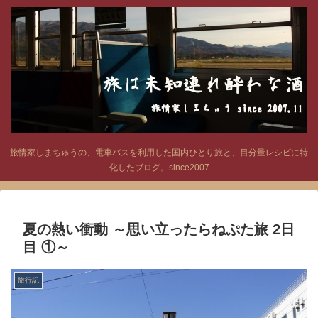
旅情家しまちゅうの、電車バスを利用した国内ひとり旅と、目分量レシピに特
化したブログ。since2007
夏の熱い衝動 ～思い立ったらねぷた旅 2日
目 ①～
旅行記