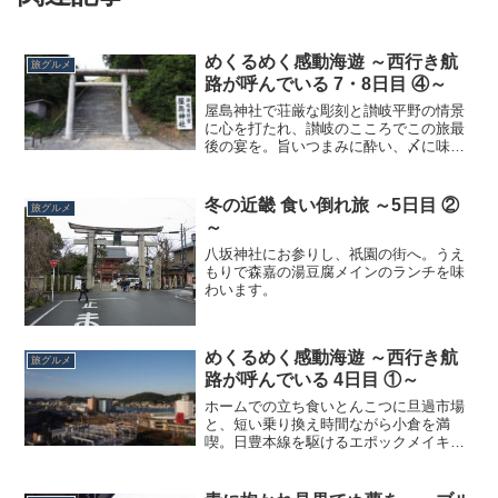
めくるめく感動海遊 ～西行き航
旅グルメ
路が呼んでいる 7・8日目 ④～
屋島神社で荘厳な彫刻と讃岐平野の情景
に心を打たれ、讃岐のこころでこの旅最
後の宴を。旨いつまみに酔い、〆に味わ
う強力なうどん。高松の豊かな夜に抱か
れ、この旅で出逢えた数々の記憶を反芻
するのでした。
冬の近畿 食い倒れ旅 ～5日目 ②
旅グルメ
～
八坂神社にお参りし、祇園の街へ。うえ
もりで森嘉の湯豆腐メインのランチを味
わいます。
めくるめく感動海遊 ～西行き航
旅グルメ
路が呼んでいる 4日目 ①～
ホームでの立ち食いとんこつに旦過市場
と、短い乗り換え時間ながら小倉を満
喫。日豊本線を駆けるエポックメイキン
グ、883系ソニックで一路宇佐へと移動し
ます。