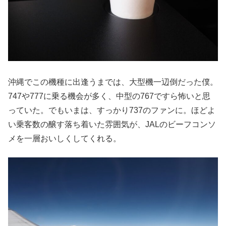
沖縄でこの機種に出逢うまでは、大型機一辺倒だった僕。
747や777に乗る機会が多く、中型の767ですら怖いと思
っていた。でもいまは、すっかり737のファンに。ほどよ
い乗客数の醸す落ち着いた雰囲気が、JALのビーフコンソ
メを一層おいしくしてくれる。