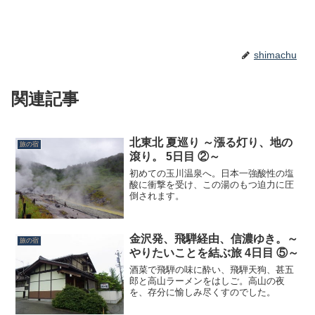
shimachu
関連記事
北東北 夏巡り ～漲る灯り、地の
旅の宿
滾り。 5日目 ②～
初めての玉川温泉へ。日本一強酸性の塩
酸に衝撃を受け、この湯のもつ迫力に圧
倒されます。
金沢発、飛騨経由、信濃ゆき。～
旅の宿
やりたいことを結ぶ旅 4日目 ⑤～
酒菜で飛騨の味に酔い、飛騨天狗、甚五
郎と高山ラーメンをはしご。高山の夜
を、存分に愉しみ尽くすのでした。