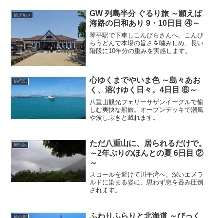
GW 列島半分 ぐるり旅 ～願えば
旅グルメ
海路の日和あり 9・10日目 ④～
琴平駅で下車しこんぴらさんへ。こんぴ
らうどんで本場の旨さを噛みしめ、長い
階段に10年分の重みを実感します。
心ゆくまでやいま色 ～島々あお
旅行記
く、溶けゆく日々。4日目 ⑥～
八重山観光フェリーサザンイーグルで愉
しむ爽快な船旅。オープンデッキで潮風
や波しぶきと戯れます。
ただ八重山に、居られるだけで。
旅行記
～2年ぶりのほんとの夏 6日目 ②
～
スコールを避けて川平湾へ。深いエメラ
ルドに染まる姿に、思わず息を呑み圧倒
されます。
ふわりふらりと北海道 ～びっく
旅の宿