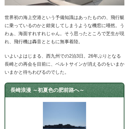
世界初の海上空港という予備知識はあったものの、飛行艇
に乗っているのかと錯覚してしまうような機窓に唖然。う
わぁ、海面すれすれじゃん。そう思ったところで芝生が現
れ、飛行機は轟音とともに無事着陸。
いよいよはじまる、西九州での2泊3日。26年ぶりとなる
長崎との再会を目前に、ベルトサインが消えるのをいまか
いまかと待ちわびるのでした。
長崎浪漫 ～初夏色の肥前路へ～