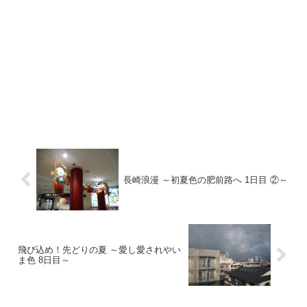
長崎浪漫 ～初夏色の肥前路へ 1日目 ②～
飛び込め！先どりの夏 ～愛し愛されやい
ま色 8日目～