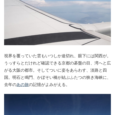
視界を覆っていた雲もいつしか途切れ、眼下には関西が。
うっすらとだけれど確認できる京都の碁盤の目、湾へと広
がる大阪の都市。そしてついに姿をあらわす、淡路と四
国。明石と鳴門、かぼそい橋が結ぶふたつの狭き海峡に、
去年の
あの旅
の記憶がよみがえる。