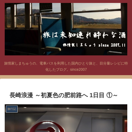
旅情家しまちゅうの、電車バスを利用した国内ひとり旅と、目分量レシピに特
化したブログ。since2007
長崎浪漫 ～初夏色の肥前路へ 1日目 ①～
旅行記