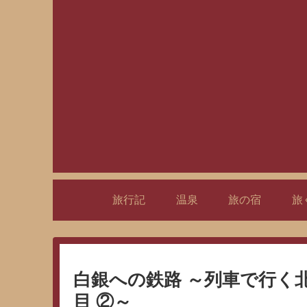
旅行記
温泉
旅の宿
旅
白銀への鉄路 ～列車で行く北
目 ②～