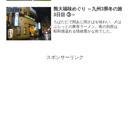
熊大福味めぐり ～九州3県冬の旅
旅グルメ
3日目 ③～
ろばた仁で関あじ関さばを味わい、〆は
ぷらっとの豚骨ラーメン。夜の別府は、
昭和感溢れる情緒豊かな街でした。
スポンサーリンク