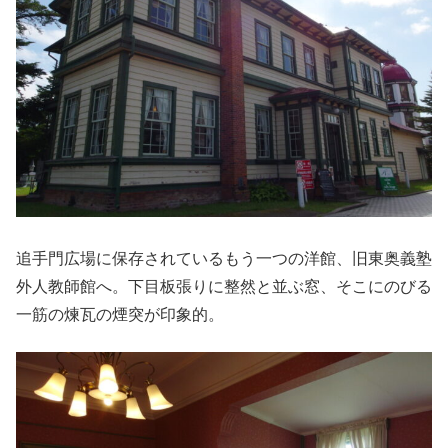
追手門広場に保存されているもう一つの洋館、旧東奥義塾
外人教師館へ。下目板張りに整然と並ぶ窓、そこにのびる
一筋の煉瓦の煙突が印象的。