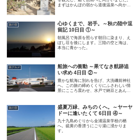
まずはかんぽの宿から道後温泉へ向かう
途中にある、八十八箇所のうちの1つ、石
手寺へ。今回初めて四国のお寺にお参り
しましたが、その雰囲気の荘厳さに背筋
心ゆくまで、岩手。～秋の陸中逗
が伸びました。本堂前...
旅の宿
留記 10日目 ①～
朝風呂で海原を照らす朝日に染まり、え
ぼし荘を後にします。三陸の空と海は、
本当に青かった。
船旅への衝動 ～果てなき航跡追
旅グルメ
い求め 4日目 ②～
豊かな航海に別れを告げ、大洗磯前神社
へ。この旅の締めくくりにふさわしい情
景にこころ震わせ、水戸で納豆とあんこ
うを大満喫。本当に、善き旅だった。旅
を重ねてもそうそう出逢えぬ大きな感動
を胸に、改めて旅という生き甲斐と向き
盛夏万緑、みちのくへ。～ヤーヤ
旅の宿
合うのでした。
ドーに逢いたくて 6日目 ④～
九十九島めぐりから金浦温泉学校の栖
へ。硫黄の香漂うにごり湯に浸かりま
す。