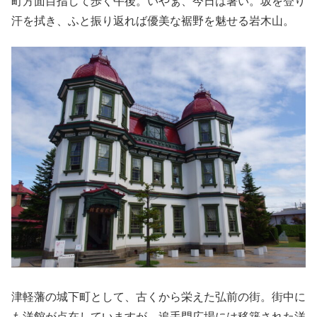
町方面目指して歩く午後。いやぁ、今日は暑い。坂を登り
汗を拭き、ふと振り返れば優美な裾野を魅せる岩木山。
津軽藩の城下町として、古くから栄えた弘前の街。街中に
も洋館が点在していますが、追手門広場には移築された洋