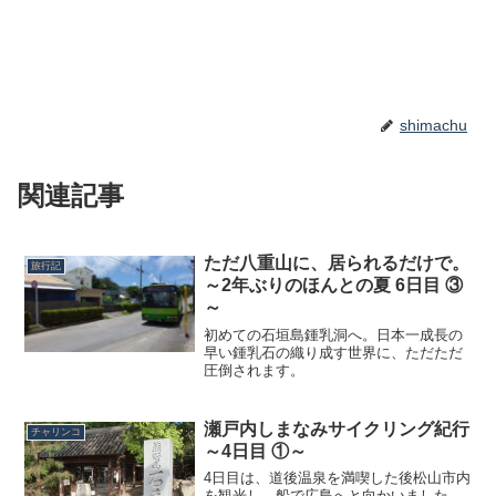
shimachu
関連記事
ただ八重山に、居られるだけで。
旅行記
～2年ぶりのほんとの夏 6日目 ③
～
初めての石垣島鍾乳洞へ。日本一成長の
早い鍾乳石の織り成す世界に、ただただ
圧倒されます。
瀬戸内しまなみサイクリング紀行
チャリンコ
～4日目 ①～
4日目は、道後温泉を満喫した後松山市内
を観光し、船で広島へと向かいました。