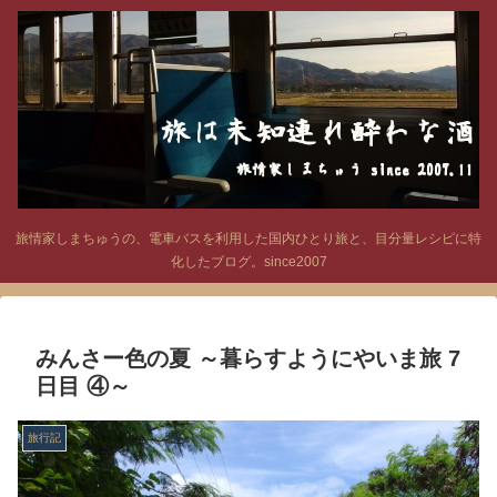
旅情家しまちゅうの、電車バスを利用した国内ひとり旅と、目分量レシピに特
化したブログ。since2007
みんさー色の夏 ～暮らすようにやいま旅 7
日目 ④～
旅行記