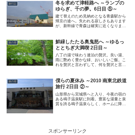
冬を求めて津軽路へ ～ランプの
旅行記
ゆらぎ、千の夢。6日目 ⑤～
建て替えのため見納めとなる青森駅から
帰京の途へ。失われる寂しさもあります
が、新幹線で青森は確実に近くなりまし
た。
鮮緑したたる奥鬼怒へ ～ゆるっ
旅の宿
ととちぎ大満喫 2日目～
八丁の湯で味わう連泊の贅沢。良い湯、
雨に艶めく豊かな緑、おいしいご飯。こ
れを贅沢と言わずして、何を贅沢と言う
ものか。
僕らの夏休み ～2010 南東北鉄道
旅の宿
旅行 2日目 ②～
山形県から宮城県へと入り、今夜の宿の
ある鳴子温泉駅に到着。豊富な湯量と泉
質を誇る鳴子温泉らしく、ホームに降り
立った瞬間、温泉らしいなんとも言えな
い硫黄の香りが出迎えてくれました。こ
の駅には足湯が2ヶ所併設されており、鳴
子の湯を楽しむことがで...
スポンサーリンク