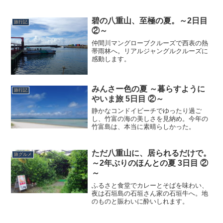
碧の八重山、至極の夏。～2日目
旅行記
②～
仲間川マングローブクルーズで西表の熱
帯雨林へ。リアルジャングルクルーズに
感動します。
みんさー色の夏 ～暮らすように
旅行記
やいま旅 5日目 ②～
静かなコンドイビーチでゆったり過ご
し、竹富の海の美しさを見納め。今年の
竹富島は、本当に素晴らしかった。
ただ八重山に、居られるだけで。
旅グルメ
～2年ぶりのほんとの夏 3日目 ②
～
ふるさと食堂でカレーとそばを味わい、
夜は石垣島の石垣さん家の石垣牛へ。地
のものと賑わいに酔いしれます。