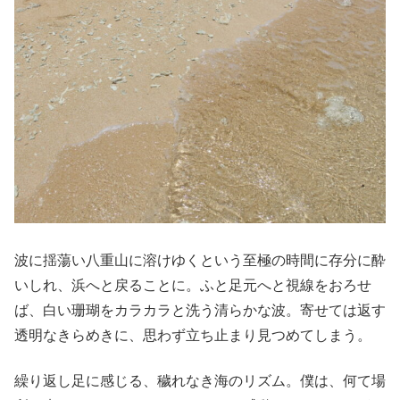
波に揺蕩い八重山に溶けゆくという至極の時間に存分に酔
いしれ、浜へと戻ることに。ふと足元へと視線をおろせ
ば、白い珊瑚をカラカラと洗う清らかな波。寄せては返す
透明なきらめきに、思わず立ち止まり見つめてしまう。
繰り返し足に感じる、穢れなき海のリズム。僕は、何て場