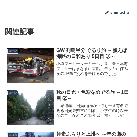
shimachu
関連記事
GW 列島半分 ぐるり旅 ～願えば
旅行記
海路の日和あり 5日目 ⑦～
小樽フェリーターミナルより、新日本海
フェリーはまなすに乗船。デッキに佇み
夜の小樽に別れを告げるのでした。
秋の日光・色彩をめでる旅 ～1日
旅行記
目 ②～
世界遺産、日光山内の中でも一番有名で
ある日光東照宮に到着。小学生の時以来
なので、かれこれ15年以上振り。はやる
気持ちを抑えて、表参道をゆっくり歩い
ていきます。両側に聳える樹木の高さ
が、空気感を一層荘厳なものにしていま
師走ふらりと上州へ ～年の瀬の
す。いよいよ、この石鳥居...
旅の宿