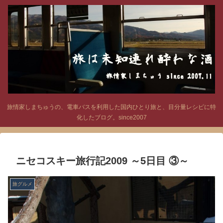
旅情家しまちゅうの、電車バスを利用した国内ひとり旅と、目分量レシピに特
化したブログ。since2007
ニセコスキー旅行記2009 ～5日目 ③～
旅グルメ