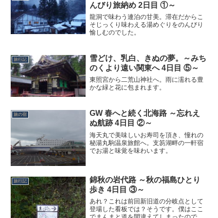
んびり旅納め 2日目 ①～
龍洞で味わう連泊の甘美。滞在だからこ
そじっくり味わえる湯めぐりをのんびり
愉しむのでした。
雪どけ、乳白、きぬの夢。～みち
旅行記
のくより遠い関東へ 4日目 ⑤～
東照宮から二荒山神社へ。雨に濡れる豊
かな緑と花に包まれます。
GW 春へと続く北海路 ～忘れえ
旅の宿
ぬ航跡 4日目 ②～
海天丸で美味しいお寿司を頂き、憧れの
秘湯丸駒温泉旅館へ。支笏湖畔の一軒宿
でお湯と味覚を味わいます。
錦秋の岩代路 ～秋の福島ひとり
旅行記
歩き 4日目 ③～
あれ？これは前回新旧道の分岐点として
登場した看板では？そうです。僕はここ
でまんまと道を間違えてしまったので