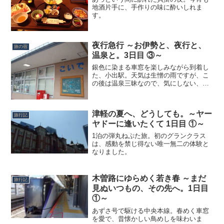
地酒片手に、手作りの味に酔いしれま
す。
夜行急行 ～お伊勢と、夜行と、
旅の宿
温泉と。3日目 ③～
銀色に染まる車窓を楽しみながら到着し
た、小出駅。天気は生憎の雨ですが、こ
の後は温泉三昧なので、気にしない、気
にしない。上越線到着に合わせているの
か、もうバスが待機していました。乗換
時間7分という接続の良さ。ここ小出駅か
津軽の夏へ、どうしても。～ヤー
ら、『南越後観光バス』...
旅行記
ヤドーに逢いたくて 1日目 ①～
1泊の弾丸ねぷた旅。初のグランクラス
は、感動を禁じ得ない唯一無二の体験と
なりました。
木曽路にゆらめく若き春 ～まだ
旅行記
見ぬいつもの、その先へ。1日目
①～
あずさ号で駆ける中央本線。春めく車窓
を愛で、昔懐かしい鳥めしを味わいま