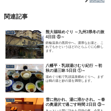
shimachu
関連記事
熊大福味めぐり ～九州3県冬の旅
旅の宿
4日目 ⑤～
鉄輪温泉の黒田やへ。濃厚なお湯と、こ
れでもかというほどのとらふぐに心酔し
ます。
八幡平・乳頭湯けむり紀行 ～初
旅の宿
秋の湯三昧 5日目 ①～
湯めぐり帖で乳頭温泉郷めぐりへ。まず
は鶴の湯と妙の湯を満喫します。
雪に抱かれ、湯に溶かされ。～春
旅の宿
の奥湯沢で過ごす時間 2日目 ③～
あっという間に訪れた貝掛の夜。今宵も