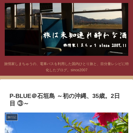
旅情家しまちゅうの、電車バスを利用した国内ひとり旅と、目分量レシピに特
化したブログ。since2007
P-BLUE＠石垣島 ～初の沖縄、35歳。2日
目 ③～
旅行記