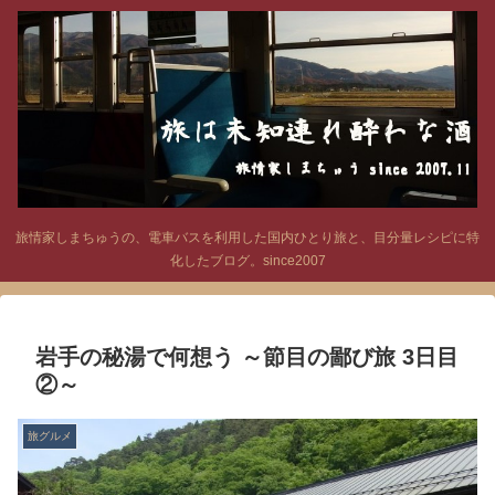
旅情家しまちゅうの、電車バスを利用した国内ひとり旅と、目分量レシピに特
化したブログ。since2007
岩手の秘湯で何想う ～節目の鄙び旅 3日目
②～
旅グルメ