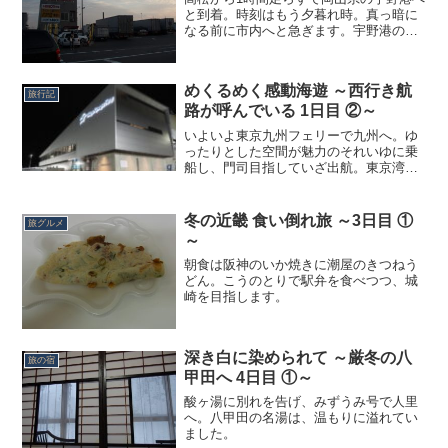
と到着。時刻はもう夕暮れ時。真っ暗に
なる前に市内へと急ぎます。宇野港の
先、ちょっとの登りのあとは平坦な道を
行きます。見渡す限りの水田の中を走り
ます。のんびりした風景に夕暮れも手伝
めくるめく感動海遊 ～西行き航
って、なんだか郷愁を誘い...
旅行記
路が呼んでいる 1日目 ②～
いよいよ東京九州フェリーで九州へ。ゆ
ったりとした空間が魅力のそれいゆに乗
船し、門司目指していざ出航。東京湾の
煌めきと久留米の巨峰葡萄酒で、最高の
旅の幕が開けるのでした。
冬の近畿 食い倒れ旅 ～3日目 ①
旅グルメ
～
朝食は阪神のいか焼きに潮屋のきつねう
どん。こうのとりで駅弁を食べつつ、城
崎を目指します。
深き白に染められて ～厳冬の八
旅の宿
甲田へ 4日目 ①～
酸ヶ湯に別れを告げ、みずうみ号で人里
へ。八甲田の名湯は、温もりに溢れてい
ました。