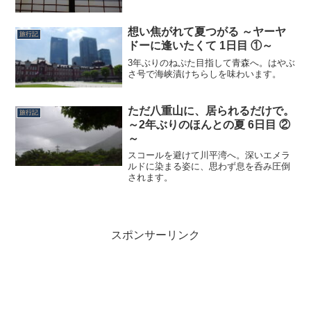
想い焦がれて夏つがる ～ヤーヤ
旅行記
ドーに逢いたくて 1日目 ①～
3年ぶりのねぷた目指して青森へ。はやぶ
さ号で海峡漬けちらしを味わいます。
ただ八重山に、居られるだけで。
旅行記
～2年ぶりのほんとの夏 6日目 ②
～
スコールを避けて川平湾へ。深いエメラ
ルドに染まる姿に、思わず息を呑み圧倒
されます。
スポンサーリンク