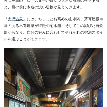
みつを筆の「ゆ」の文字が目立つ大きな看板の横を下る
と、目の前に木造の渋い建物が見えてきます。
『
大沢温泉
』には、ちょっとお高めの山水閣、茅葺屋根や
味のある木造建築が特徴の菊水館、そしてこの鄙びた自炊
部からなり、自分の好みに合わせてそれぞれの宿泊スタイ
ルを選ぶことができます。