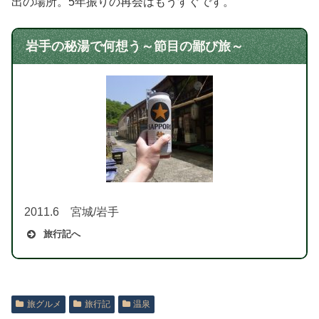
出の場所。5年振りの再会はもうすぐです。
岩手の秘湯で何想う～節目の鄙び旅～
2011.6 宮城/岩手
旅行記へ
旅グルメ
旅行記
温泉