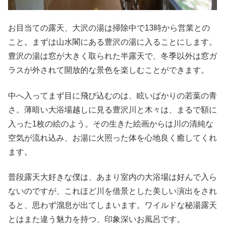
お目当ての露天、大沢の湯は掃除中で13時から営業との
こと。まずは山水閣にある豊沢の湯に入ることにします。
豊沢の湯は窓が大きく取られた半露天で、冬季以外は窓ガ
ラスが外されて開放的な景色を楽しむことができます。
中へ入ってまず目に飛び込むのは、眩いばかりの若葉の青
さ。薄暗い大浴場越しに見る豊沢川と木々は、まるで額に
入った1枚の絵のよう。その生きた絵画からは川の清純な
空気が流れ込み、お湯に火照った体を心地良く癒してくれ
ます。
普段露天大好きな僕は、あまり室内の大浴場は好んで入ら
ないのですが、これほど川を借景とした美しい演出をされ
ると、思わず溜息が出てしまいます。ワイルドな秘湯露天
とはまた違う魅力を持つ、印象深いお風呂です。