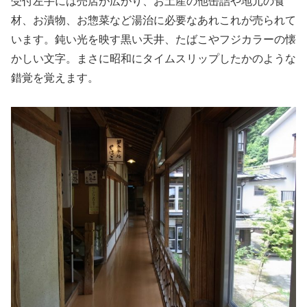
受付左手には売店が広がり、お土産の他缶詰や地元の食
材、お漬物、お惣菜など湯治に必要なあれこれが売られて
います。鈍い光を映す黒い天井、たばこやフジカラーの懐
かしい文字。まさに昭和にタイムスリップしたかのような
錯覚を覚えます。