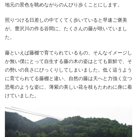
地元の景色を眺めながらのんびり歩くことにします。
照りつける日差しの中てくてく歩いていると早速ご褒美
が。豊沢川の作る谷間に、たくさんの藤が咲いていまし
た。
藤といえば藤棚で育てられているもの、そんなイメージし
か無い僕にとって自生する藤の木の姿はとても新鮮で、そ
の勢いの良さにびっくりしてしまいました。低く這うよう
に育てられてる藤棚と違い、自然の藤は天へと力強く立つ
恐竜のような姿に、薄紫の美しい花を枝もたわわに身に着
けていました。