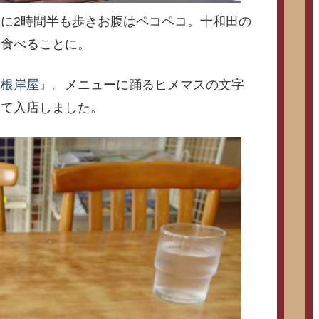
に2時間半も歩きお腹はペコペコ。十和田の
を食べることに。
『
根岸屋
』。メニューに踊るヒメマスの文字
して入店しました。