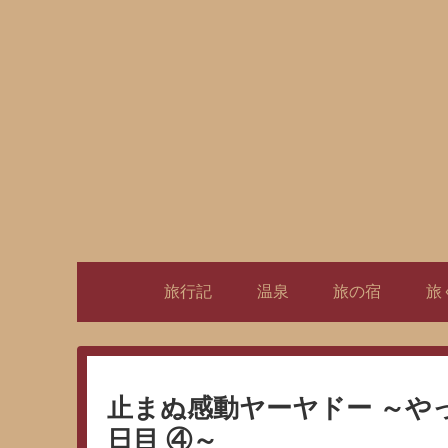
旅行記
温泉
旅の宿
旅
止まぬ感動ヤーヤドー ～や
日目 ④～