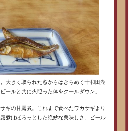
息。大きく取られた窓からはきらめく十和田湖
、ビールと共に火照った体をクールダウン。
カサギの甘露煮。これまで食べたワカサギより
甘露煮はほろっとした絶妙な美味しさ。ビール