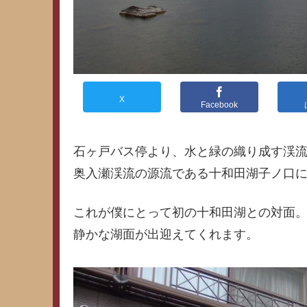
X
Facebook
石ヶ戸バス停より、水と緑の織り成す渓流
奥入瀬渓流の源流である十和田湖子ノ口
これが僕にとって初の十和田湖との対面
静かな湖面が出迎えてくれます。