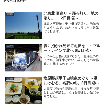
北東北 夏巡り ～漲る灯り、地の
旅の宿
滾り。1・2日目 ④～
津鉄と五能線を乗り継ぎ弘前へ。函館赤
ちょうちんで、ねぷたまつりに向け景気
づけします。
青に抱かれ見果てぬ夢を。～ブル
旅行記
ートレインで北へ 6日目 ④～
いつかはと憧れ続けてきた、北斗星のロ
イヤル。初乗車が叶い、早くもその世界
観に心酔するのでした。
塩原那須甲子自噴泉めぐり ～湯
旅の宿
にけむる、名残の冬。3日目 ③～
大黒屋で味わう福島の幸。様々な形で楽
しむ山の恵みは、どれも美味しい品ばか
りでした。