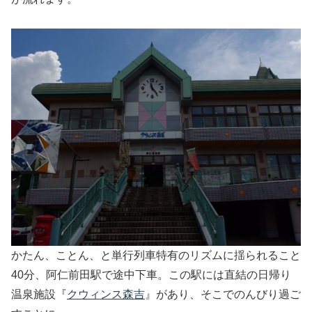
かたん、ことん、と単行列車特有のリズムに揺られること
40分、阿仁前田駅で途中下車。この駅には直結の日帰り
温泉施設『
クウィンス森吉
』があり、そこでのんびり過ご