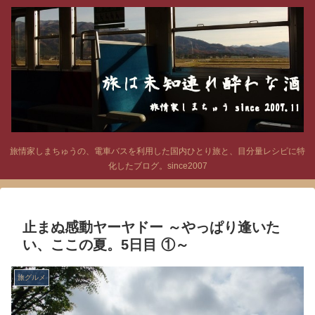
旅情家しまちゅうの、電車バスを利用した国内ひとり旅と、目分量レシピに特
化したブログ。since2007
止まぬ感動ヤーヤドー ～やっぱり逢いた
い、ここの夏。5日目 ①～
旅グルメ