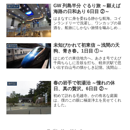
GW 列島半分 ぐるり旅 ～願えば
旅グルメ
海路の日和あり 6日目 ②～
はまなすに身を委ねる静かな航海。コイ
ンランドリーで洗濯し、ワンカップの昼
酒を。船旅にしかない旅情を噛みしめま
す。
未知びかれて初東信 ～浅間の天
旅行記
狗、青き春。1日目 ①～
はじめての東信地方へ。あさま号でえび
千両ちらしに舌鼓を打ち、軽井沢駅で思
い出す白山号の懐かしき記憶。浅間山の
雄大な姿に、あらたな信州の顔を知るの
でした。
春の岩手で初湯治 ～憧れの休
旅行記
日、真の贅沢。6日目 ②～
初めて訪れる毛越寺。かの有名な庭園
は、僕のこの眼に極楽浄土を見せてくれ
ました。