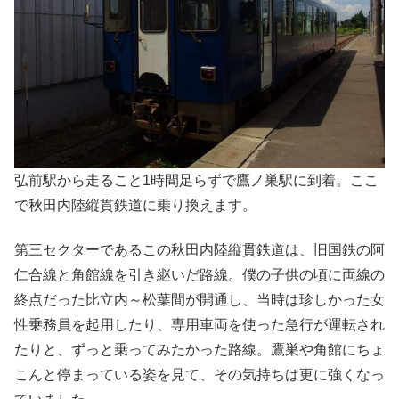
弘前駅から走ること1時間足らずで鷹ノ巣駅に到着。ここ
で秋田内陸縦貫鉄道に乗り換えます。
第三セクターであるこの秋田内陸縦貫鉄道は、旧国鉄の阿
仁合線と角館線を引き継いだ路線。僕の子供の頃に両線の
終点だった比立内～松葉間が開通し、当時は珍しかった女
性乗務員を起用したり、専用車両を使った急行が運転され
たりと、ずっと乗ってみたかった路線。鷹巣や角館にちょ
こんと停まっている姿を見て、その気持ちは更に強くなっ